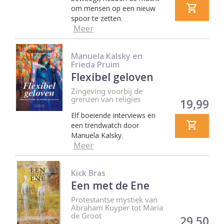
om mensen op een nieuw
spoor te zetten.
Meer
Manuela Kalsky en
Frieda Pruim
Flexibel geloven
Zingeving voorbij de
grenzen van religies
Prijs
19,99
Elf boeiende interviews en
een trendwatch door
Manuela Kalsky.
Meer
Kick Bras
Een met de Ene
Protestantse mystiek van
Abraham Kuyper tot Maria
de Groot
Prijs
29,50