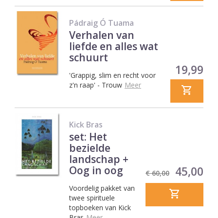
Pádraig Ó Tuama
Verhalen van
liefde en alles wat
schuurt
Prijs
19,99
'Grappig, slim en recht voor
z'n raap' - Trouw
Meer
Kick Bras
set: Het
bezielde
landschap +
Normale
Prijs
Oog in oog
45,00
€ 60,00
prijs
Voordelig pakket van
twee spirituele
topboeken van Kick
Bras
Meer