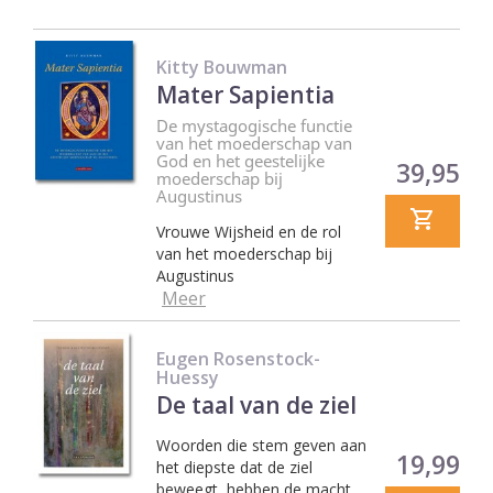
Kitty Bouwman
Mater Sapientia
De mystagogische functie
van het moederschap van
God en het geestelijke
Prijs
39,95
moederschap bij
Augustinus
Vrouwe Wijsheid en de rol
van het moederschap bij
Augustinus
Meer
Eugen Rosenstock-
Huessy
De taal van de ziel
Woorden die stem geven aan
Prijs
19,99
het diepste dat de ziel
beweegt, hebben de macht