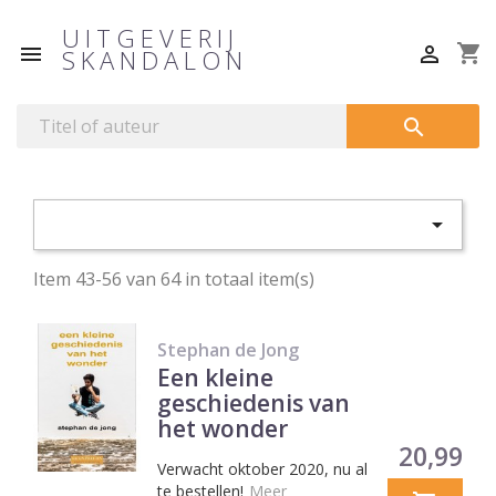
UITGEVERIJ
shopping_cart


SKANDALON


Item 43-56 van 64 in totaal item(s)
Stephan de Jong
Een kleine
geschiedenis van
het wonder
Prijs
20,99
Verwacht oktober 2020, nu al
te bestellen!
Meer