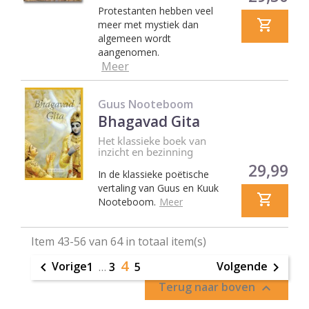
Protestanten hebben veel
meer met mystiek dan
algemeen wordt
aangenomen.
Meer
Guus Nooteboom
Bhagavad Gita
Het klassieke boek van
inzicht en bezinning
Prijs
29,99
In de klassieke poëtische
vertaling van Guus en Kuuk
Nooteboom.
Meer
Item 43-56 van 64 in totaal item(s)
4
Vorige
Volgende

1
…
3
5

Terug naar boven
