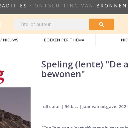
RADITIES
• ONTSLUITING VAN
BRONNEN
N

/ NIEUWS
BOEKEN PER THEMA
NI
Speling (lente) "De 
bewonen"
full color | 96 blz. | Jaar van uitgave: 202