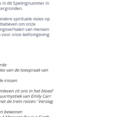
is in dit Spelingnummer in
tergronden.
ndere spirituele visies op
nitiatieven om onze
ringsverhalen van mensen
en voor onze leefomgeving.
arde
sies van de toespraak van
e irissen
nleven zit ons in het bloed’
atuurmystiek van Emily Carr
et de trein reizen.’ Verslag
ren bewonen