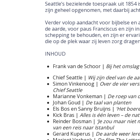
Seattle’s bezielende toespraak uit 1854 
zijn geheel opgenomen, met daarbij ach
Verder volop aandacht voor bijbelse en a
de aarde, voor paus Franciscus en zijn i
schepping te behouden, en zijn er erva
die op de plek waar zij leven zorg drag
INHOUD
Frank van de Schoor |
Bij het omslag
Chief Seattle |
Wij zijn deel van de a
Simon Vinkenoog |
Over de vier ver
Chief Seattle
Marianne Vonkeman |
De roep van d
Johan Goud |
De taal van planten
Els Bos en Sanny Bruijns |
‘Het boere
Kick Bras |
Alles is één leven – de n
Reinder Bosman |
‘Je zou maar niet m
van een reis naar Istanbul
Gerard Kuperus |
De aarde weer le