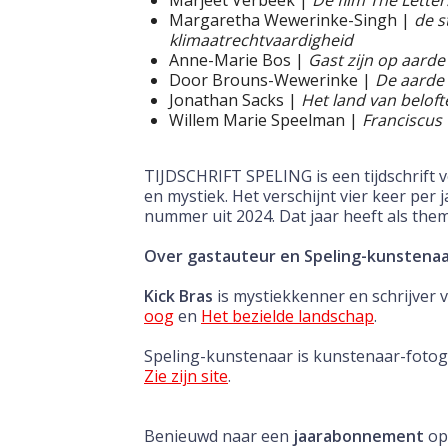
Marjeet Verbeek |
De film The Letter
Margaretha Wewerinke-Singh |
de s
klimaatrechtvaardigheid
Anne-Marie Bos |
Gast zijn op aarde
Door Brouns-Wewerinke |
De aarde
Jonathan Sacks |
Het land van beloft
Willem Marie Speelman |
Franciscus 
TIJDSCHRIFT SPELING is een tijdschrift vo
en mystiek. Het verschijnt vier keer per ja
nummer uit 2024. Dat jaar heeft als them
Over gastauteur en Speling-kunstena
Kick Bras
is mystiekkenner en schrijver
oog
en
Het bezielde landschap
.
Speling-kunstenaar is kunstenaar-foto
Zie zijn site
.
Benieuwd naar een
jaarabonnement
op