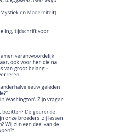
rit: diepgaand maar altijd
Mystiek en Moderniteit)
ling, tijdschrift voor
r samen verantwoordelijk
ar, ook voor hen die na
is van groot belang –
er leren.
e anderhalve eeuw geleden
de?”
 in Washington’. Zijn vragen
t bezitten? De geurende
jn onze broeders, zij lessen
? Wij zijn een deel van de
kopen?”