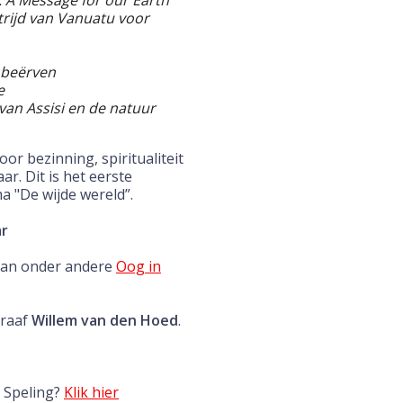
: A Message for our Earth
trijd van Vanuatu voor
 beërven
e
van Assisi en de natuur
or bezinning, spiritualiteit
ar. Dit is het eerste
a "De wijde wereld”.
ar
 van onder andere
Oog in
graaf
Willem van den Hoed
.
 Speling?
Klik hier