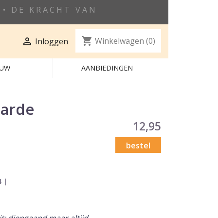
• DE KRACHT VAN
shopping_cart

Winkelwagen
(0)
Inloggen
EUW
AANBIEDINGEN
aarde
12,95
bestel
4 |