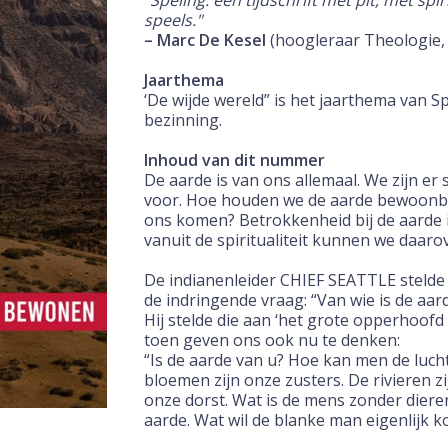
"Speling: een tijdschrift met pit, met spi
speels."
– Marc De Kesel
(hoogleraar Theologie, 
Jaarthema
‘De wijde wereld” is het jaarthema van Spe
bezinning.
Inhoud van dit nummer
De aarde is van ons allemaal. We zijn e
voor. Hoe houden we de aarde bewoonba
ons komen? Betrokkenheid bij de aarde 
vanuit de spiritualiteit kunnen we daarov
De indianenleider CHIEF SEATTLE steld
de indringende vraag: “Van wie is de aar
Hij stelde die aan ‘het grote opperhoofd
toen geven ons ook nu te denken:
“Is de aarde van u? Hoe kan men de luch
bloemen zijn onze zusters. De rivieren zi
onze dorst. Wat is de mens zonder dieren
aarde. Wat wil de blanke man eigenlijk 