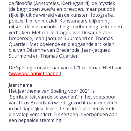
de filosofie (Aristoteles, Kierkegaard), de mystiek
(de begrippen
akedia
en
orewoet
), maar put ook
rijkelijk uit de wereld van de kunsten: fotografie,
poëzie, film en muziek. Kunstenaars blijken bij
uitstek de melancholische grondhouding te kunnen
vertolken. Met o.a. bijdragen van Désanne van
Brederode, Jean-Jacques Suurmond en Thomas
Quartier. Met boeiende en diepgaande artikelen,
o.a. van Désanne van Brederode, Jean-Jacques
Suurmond en Thomas Quartier.
De Speling-kunstenaar van 2021 is Dorian Hiethaar
(
www.dorianhiethaar.nl
)
Jaarthema
Het jaarthema van Speling voor 2021 is
'Spiritualiteit van de seizoenen'. In het voetspoor
van Titus Brandsma wordt gezocht naar eenvoud
in het dagelijkse leven, t
e midden van een wereld
die volop verandert.
Elk seizoen is verbonden aan
een bepaalde stemming: