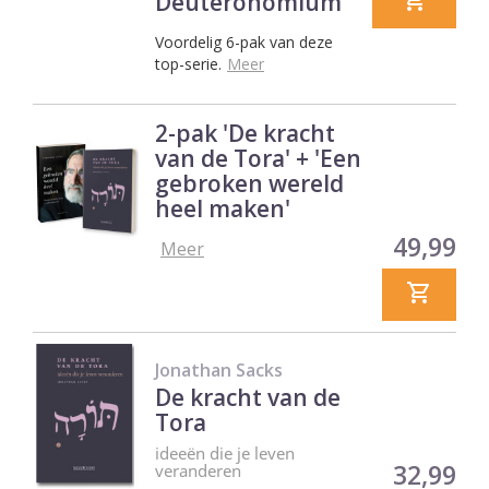
Deuteronomium
Voordelig 6-pak van deze
top-serie.
Meer
2-pak 'De kracht
van de Tora' + 'Een
gebroken wereld
heel maken'
Prijs
49,99
Meer
Jonathan Sacks
De kracht van de
Tora
ideeën die je leven
Prijs
32,99
veranderen