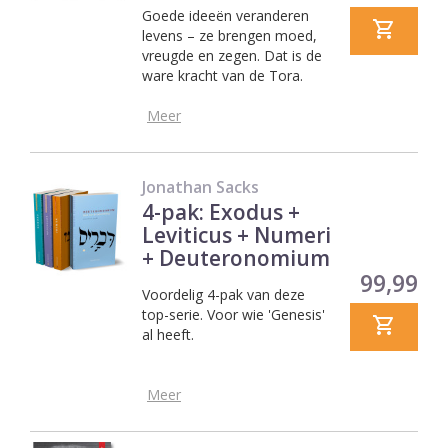
Goede ideeën veranderen
levens – ze brengen moed,
vreugde en zegen. Dat is de
ware kracht van de Tora.
Meer
Jonathan Sacks
4-pak: Exodus +
Leviticus + Numeri
+ Deuteronomium
Prijs
99,99
Voordelig 4-pak van deze
top-serie. Voor wie 'Genesis'
al heeft.
Meer