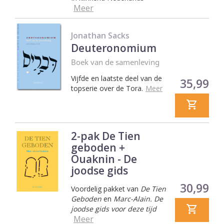
Meer
Jonathan Sacks
Deuteronomium
Boek van de samenleving
Vijfde en laatste deel van de
Prijs
35,99
topserie over de Tora.
Meer
2-pak De Tien
geboden +
Ouaknin - De
joodse gids
Prijs
30,99
Voordelig pakket van
De Tien
Geboden
en
Marc-Alain. De
joodse gids voor deze tijd
Meer