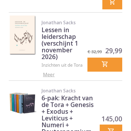
Jonathan Sacks
Lessen in
leiderschap
(verschijnt 1
Normale
Prijs
november
29,99
€ 32,99
prijs
2026)
Inzichten uit de Tora
Meer
Jonathan Sacks
6-pak: Kracht van
de Tora + Genesis
+ Exodus +
Prijs
Leviticus +
145,00
Numeri +