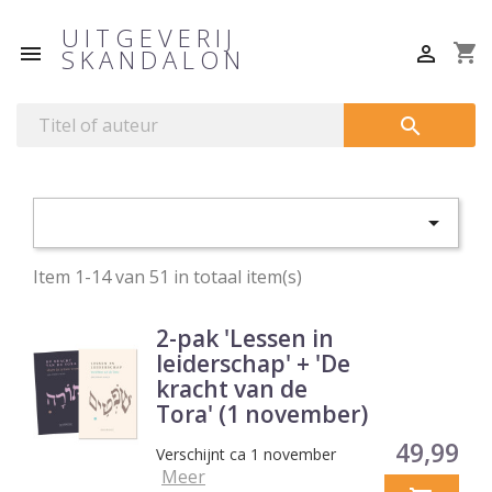
UITGEVERIJ
shopping_cart


SKANDALON


Item 1-14 van 51 in totaal item(s)
2-pak 'Lessen in
leiderschap' + 'De
kracht van de
Tora' (1 november)
Prijs
49,99
Verschijnt ca 1 november
Meer