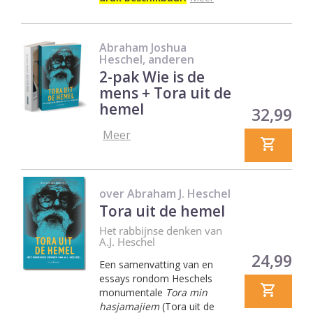
Abraham Joshua
Heschel, anderen
2-pak Wie is de
mens + Tora uit de
hemel
Prijs
32,99
Meer
over Abraham J. Heschel
Tora uit de hemel
Het rabbijnse denken van
A.J. Heschel
Prijs
24,99
Een samenvatting van en
essays rondom Heschels
monumentale
Tora min
hasjamajiem
(Tora uit de