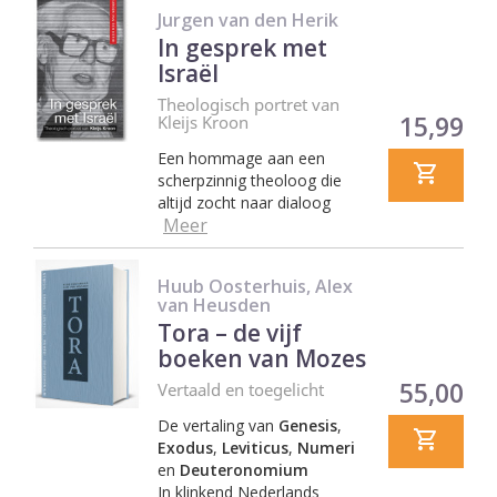
Jurgen van den Herik
In gesprek met
Israël
Theologisch portret van
Prijs
15,99
Kleijs Kroon
Een hommage aan een
scherpzinnig theoloog die
altijd zocht naar dialoog
Meer
Huub Oosterhuis, Alex
van Heusden
Tora – de vijf
boeken van Mozes
Prijs
55,00
Vertaald en toegelicht
De vertaling van
Genesis
,
Exodus
,
Leviticus
,
Numeri
en
Deuteronomium
In klinkend Nederlands