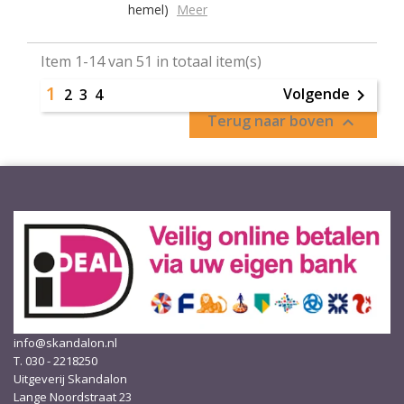
hemel)
Meer
Item 1-14 van 51 in totaal item(s)
1
Volgende
2
3
4

Terug naar boven

info@skandalon.nl
T. 030 - 2218250
Uitgeverij Skandalon
Lange Noordstraat 23