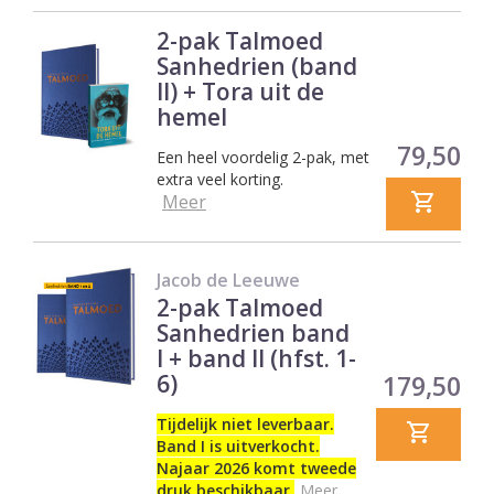
2-pak Talmoed
Sanhedrien (band
II) + Tora uit de
hemel
Prijs
79,50
Een heel voordelig 2-pak, met
extra veel korting.
Meer
Jacob de Leeuwe
2-pak Talmoed
Sanhedrien band
I + band II (hfst. 1-
Prijs
6)
179,50
Tijdelijk niet leverbaar.
Band I is uitverkocht.
Najaar 2026 komt tweede
druk beschikbaar.
Meer