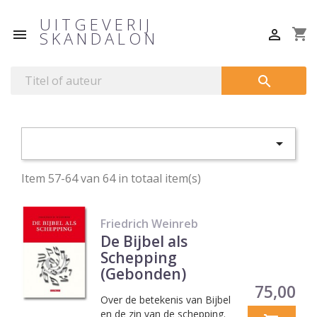
UITGEVERIJ
shopping_cart


SKANDALON


Item 57-64 van 64 in totaal item(s)
Friedrich Weinreb
De Bijbel als
Schepping
(Gebonden)
Prijs
75,00
Over de betekenis van Bijbel
en de zin van de schepping.