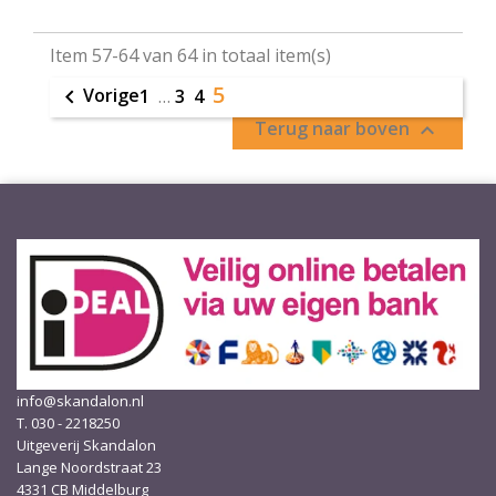
Item 57-64 van 64 in totaal item(s)
5
Vorige

1
…
3
4
Terug naar boven

info@skandalon.nl
T. 030 - 2218250
Uitgeverij Skandalon
Lange Noordstraat 23
4331 CB Middelburg