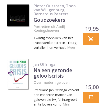
Pieter Oussoren, Theo
van Willigenburg,
Bernardus Peeters
Goudzoekers
Portretten uit Abdij
Prijs
19,95
Koningshoeven
Twintig monniken van het
trappistenklooster in Tilburg
vertellen hun verhaal.
Meer
Jan Offringa
Na een gezonde
geloofscrisis
Over modern geloven
Prijs
15,00
Predikant Jan Offringa verkent
een moderne manier van
geloven die twijfel integreert
en te boven komt.
Meer