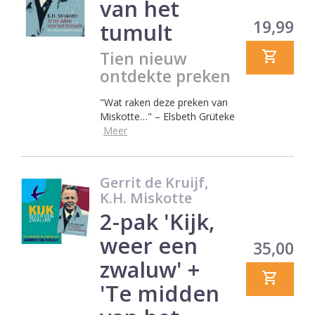
van het
Prijs
19,99
tumult
Tien nieuw
ontdekte preken
"Wat raken deze preken van
Miskotte…" – Elsbeth Grüteke
Meer
Gerrit de Kruijf,
K.H. Miskotte
2-pak 'Kijk,
weer een
Prijs
35,00
zwaluw' +
'Te midden