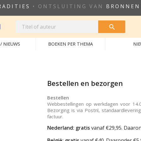
RADITIES
• ONTSLUITING VAN
BRONNEN
N

/ NIEUWS
BOEKEN PER THEMA
NI
Bestellen en bezorgen
Bestellen
Webbestellingen op werkdagen voor 14.
Bezorging is via Postnl, standaardleverin
factuur.
Nederland:
gratis
vanaf €29,95. Daarond
België:
gratis
vanaf €40. Daaronder €5,