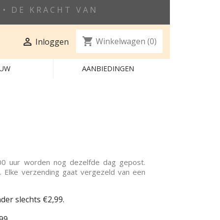
• DE KRACHT VAN
shopping_cart

Winkelwagen
(0)
Inloggen
EUW
AANBIEDINGEN
00 uur worden nog dezelfde dag gepost.
g. Elke verzending gaat vergezeld van een
er slechts €2,99.
99.