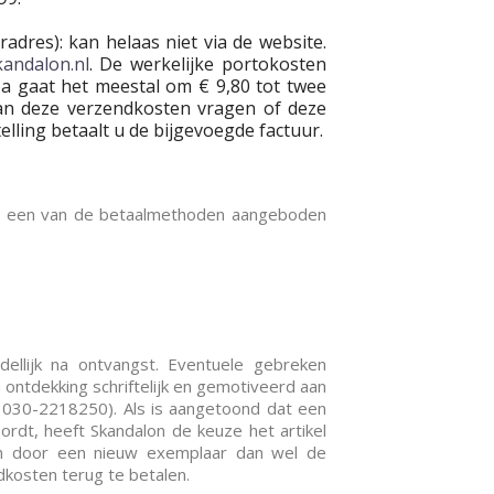
adres): kan helaas niet via de website.
andalon.nl
. De werkelijke portokosten
a gaat het meestal om € 9,80 tot twee
an deze verzendkosten vragen of deze
lling betaalt u de bijgevoegde factuur.
an een van de betaalmethoden aangeboden
dellijk na ontvangst. Eventuele gebreken
a ontdekking schriftelijk en gemotiveerd aan
f 030-2218250). Als is aangetoond dat een
rdt, heeft Skandalon de keuze het artikel
en door een nieuw exemplaar dan wel de
dkosten terug te betalen.