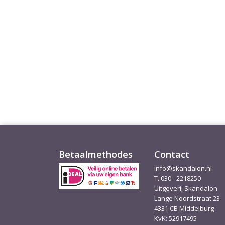
Betaalmethodes
Contact
info@skandalon.nl
T. 030 - 2218250
Uitgeverij Skandalon
Lange Noordstraat 23
4331 CB Middelburg
KvK: 52917495