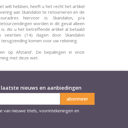
t wilt hebben, heeft u het recht het artikel
evering aan Skandalon te retourneren en de
uradres hiervoor is: Skandalon, p/a
etourzendingen worden in dit geval alleen
s. Als u het betreffende artikel al betaald
en veertien (14) dagen door Skandalon
n terugzending komen voor uw rekening.
en op Afstand'. De bepalingen in onze
mming met deze wet.
laatste nieuws en aanbiedingen
te van nieuwe titels, voorintekeningen en