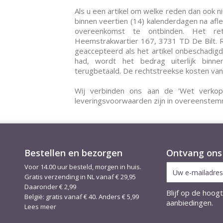
Als u een artikel om welke reden dan ook nie
binnen veertien (14) kalenderdagen na afl
overeenkomst te ontbinden. Het reto
Heemstrakwartier 167, 3731 TD De Bilt. R
geaccepteerd als het artikel onbeschadigd i
had, wordt het bedrag uiterlijk binn
terugbetaald. De rechtstreekse kosten va
Wij verbinden ons aan de 'Wet verkop
leveringsvoorwaarden zijn in overeenste
Bestellen en bezorgen
Ontvang ons 
Voor 14.00 uur besteld, morgen in huis.
Gratis verzending in NL vanaf € 29,95
Daaronder € 2,99
Blijf op de hoog
België: gratis vanaf € 40. Anders € 5,99
aanbiedingen.
Lees meer