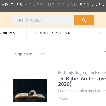
RADITIES
• ONTSLUITING VAN
BRONNEN
N

/ NIEUWS
BOEKEN PER THEMA
NI
Er zijn 46 producten.
Matthijs de Jong en Helee
De Bijbel Anders (v
2026)
Lezen en vertalen met hart v
Meer