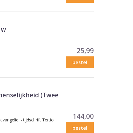
uw
Prijs
25,99
bestel
enselijkheid (Twee
Prijs
144,00
vangelie' - tijdschrift Tertio
bestel