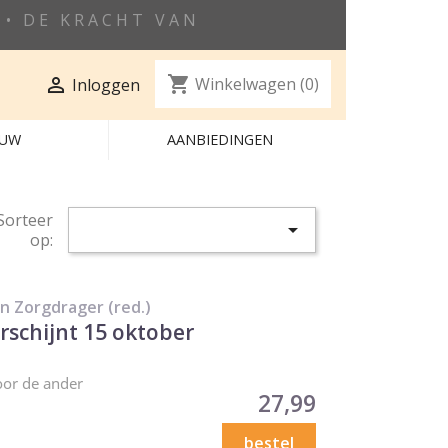
• DE KRACHT VAN
shopping_cart

Winkelwagen
(0)
Inloggen
EUW
AANBIEDINGEN
Sorteer

op:
n Zorgdrager (red.)
erschijnt 15 oktober
oor de ander
Prijs
27,99
bestel