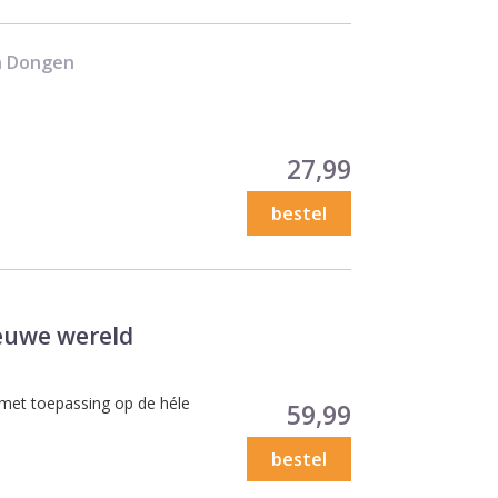
an Dongen
Prijs
27,99
bestel
euwe wereld
 met toepassing op de héle
Prijs
59,99
bestel