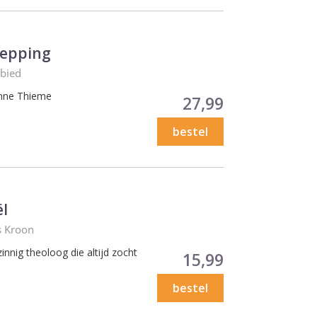
hepping
rbied
nne Thieme
Prijs
27,99
bestel
ël
s Kroon
nig theoloog die altijd zocht
Prijs
15,99
bestel