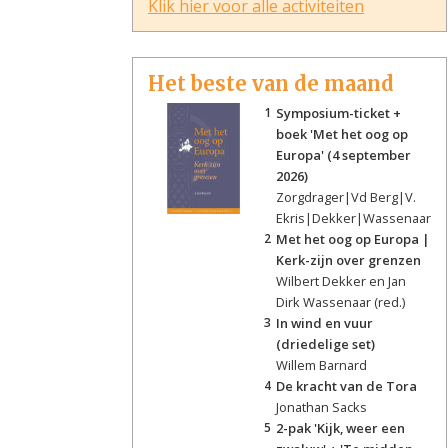
Klik hier voor alle activiteiten
Het beste van de maand
1
Symposium-ticket +
boek 'Met het oog op
Europa' (4 september
2026)
Zorgdrager|Vd Berg|V.
Ekris|Dekker|Wassenaar
2
Met het oog op Europa |
Kerk-zijn over grenzen
Wilbert Dekker en Jan
Dirk Wassenaar (red.)
3
In wind en vuur
(driedelige set)
Willem Barnard
4
De kracht van de Tora
Jonathan Sacks
5
2-pak 'Kijk, weer een