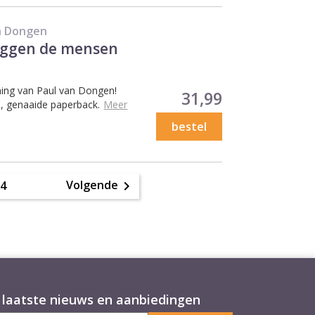
an Dongen
zeggen de mensen
ing van Paul van Dongen!
Prijs
31,99
, genaaide paperback.
Meer
bestel
Volgende
3
4

laatste nieuws en aanbiedingen