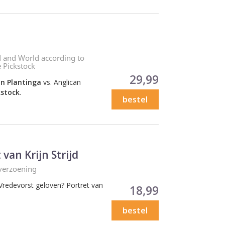
 and World according to
e Pickstock
Prijs
29,99
in Plantinga
vs. Anglican
kstock
.
bestel
van Krijn Strijd
 verzoening
Vredevorst geloven? Portret van
Prijs
18,99
bestel