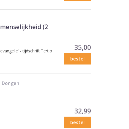
menselijkheid (2
Prijs
35,00
vangelie' - tijdschrift Tertio
bestel
an Dongen
Prijs
32,99
bestel