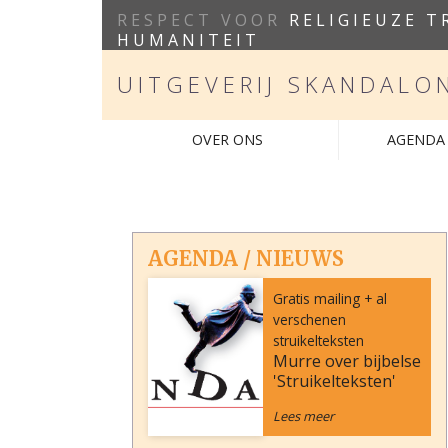
RESPECT VOOR
RELIGIEUZE T
HUMANITEIT
UITGEVERIJ SKANDALO
OVER ONS
AGENDA 
AGENDA / NIEUWS
Gratis mailing + al
verschenen
struikelteksten
Murre over bijbelse
'Struikelteksten'
Lees meer