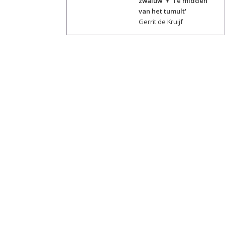
zwaluw' + 'Te midden
van het tumult'
Gerrit de Kruijf