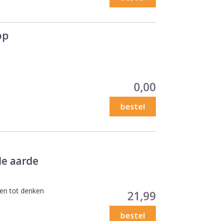
pp
Prijs
0,00
bestel
de aarde
ten tot denken
Prijs
21,99
bestel