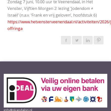
Zondag 7 juni, 10.00 uur te Veenendaal, in Het
Venster, Vijftien Morgen 2: lezing ‘Jodendom ≠
Israël’ (n.a.v. ‘Frank en vrij geloven’, hoofdstuk 6)
https://www.hetvensterveenendaal.nl/activiteiten/2026/
offringa
info@skandalon.nl