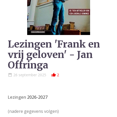
Lezingen 'Frank en
vrij geloven' - Jan
Offringa
26 september 2025
2
date_range
thumb_up_alt
Lezingen
2026-2027
(nadere gegevens volgen)