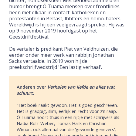
dichter, homoseksueel. Met behoedzaamheid en
humor brengt Ó Tuama mensen over frontlinies
heen met elkaar in contact: katholieken en
protestanten in Belfast, lhbt'ers en homo-haters.
Wereldwijd is hij een veelgevraagd spreker. Hij was
op 9 november 2019 hoofdgast op het
Geestdriftfestival.
De vertaler is predikant Piet van Veldhuizen, die
eerder onder meer werk van rabbijn Jonathan
Sacks vertaalde. In 2019 won hij de
preekschrijfwedstrijd 'Een lastig verhaal'.
Anderen over
Verhalen van liefde en alles wat
schuurt:
"
Het boek raakt gewoon. Het is goed geschreven.
Het is grappig, slim, eerlijk en recht voor z’n raap.
Ó Tuama hoort thuis in een rijtje met schrijvers als
Nadia Bolz-Weber, Tomas Halik en Christian
Wiman, ook allemaal van die ‘gewonde genezers’,
zoals Henri Nouwen dat noemde. Hij is iemand die