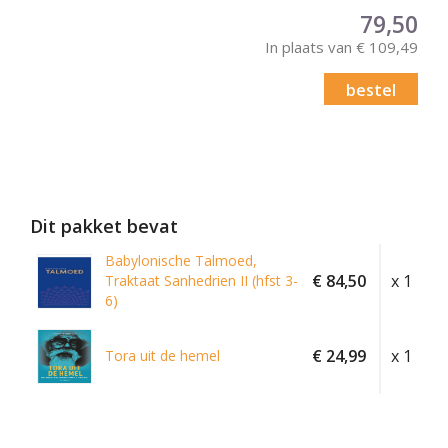
79,50
In plaats van € 109,49
bestel
Dit pakket bevat
Babylonische Talmoed,
€ 84,50
x 1
Traktaat Sanhedrien II (hfst 3-
6)
€ 24,99
x 1
Tora uit de hemel