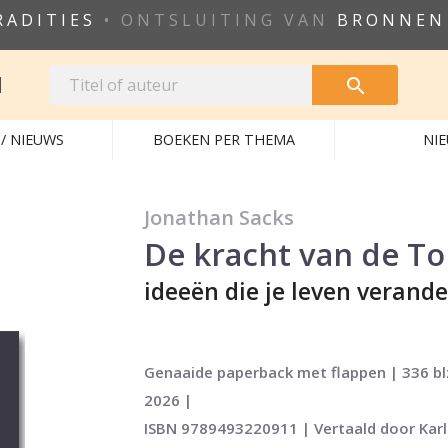
RADITIES
• ONTSLUITING VAN
BRONNEN
N

/ NIEUWS
BOEKEN PER THEMA
NI
Jonathan Sacks
De kracht van de To
ideeën die je leven verand
Genaaide paperback met flappen | 336 blz
2026 |
ISBN 9789493220911 | Vertaald door Karl