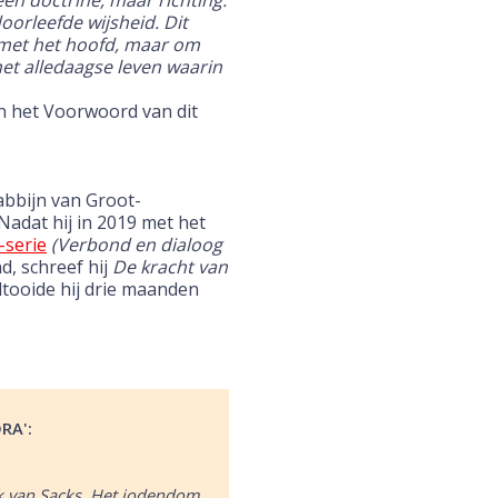
een doctrine, maar richting.
rleefde wijsheid. Dit
met het hoofd, maar om
het alledaagse leven waarin
(in het Voorwoord van dit
bbijn van Groot-
 Nadat hij in 2019 met het
-serie
(Verbond en dialoog
, schreef hij
De kracht van
oltooide hij drie maanden
RA':
rk van Sacks. Het jodendom