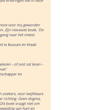
ijke ervaringen die
in deze
enoot voor mij geworden
en. Zijn nieuwste boek, 'De
epgang naar het meest
ant in Bussum en Waals
elezen – of ooit zal lezen –
vat
.”
enschapper en
 zoekers, voor twijfelaars
ar richting. Geen dogma,
Dit boek vraagt niet om
ewijding van hart en