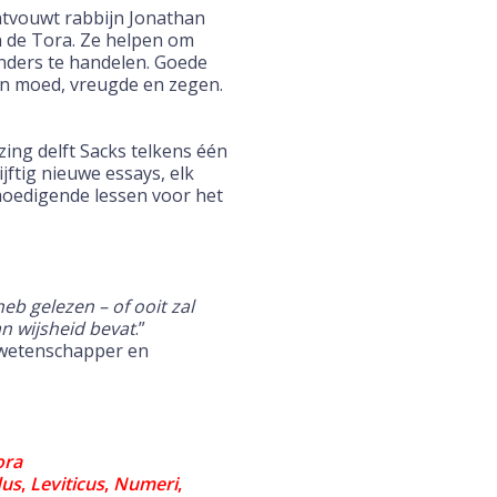
ntvouwt rabbijn Jonathan
 de Tora. Ze helpen om
nders te handelen. Goede
en moed, vreugde en zegen.
zing delft Sacks telkens één
ijftig nieuwe essays, elk
emoedigende lessen voor het
heb gelezen – of ooit zal
n wijsheid bevat
.”
rowetenschapper en
ora
dus
,
Leviticus
,
Numeri
,