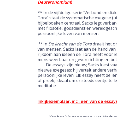
Deuteronomium
)
** In de vijfdelige serie 'Verbond en dia
Tora' staat de systematische exegese (uit
bijbelboeken centraal. Sacks legt verba
met filosofie, godsdienst en wereldgesc
persoonlijke leven van mensen.
**
In
De kracht van de Tora
draait het o
van mensen. Sacks laat aan de hand van
rijkdom aan ideeën de Tora heeft voor i
mens weerbaar en geven richting en bet
De essays zijn nieuw; Sacks kiest vaa
nieuwe exegeses; hij vertelt andere verha
persoonlijke leven. Elk essay heeft de l
of preek, ideaal om er steeds eentje te l
meditatie.
Inkijkexemplaar, incl. een van de essay