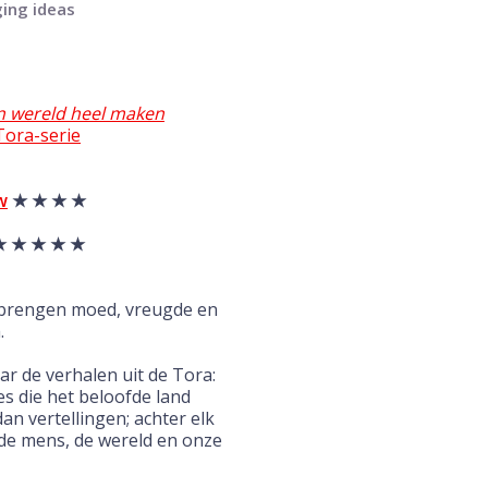
ging ideas
n wereld heel maken
Tora-serie
w
★ ★ ★ ★
★ ★ ★ ★
★
 brengen moed, vreugde en
.
r de verhalen uit de Tora:
es die het beloofde land
an vertellingen; achter elk
 de mens, de wereld en onze