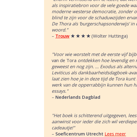
als inspiratiebron voor de vele goede wa
moderne westerse democratie, zonder 
blind te zijn voor de schaduwzijden erva
De Thora als ‘burgerschapsonderwijs’ in 
woord.”
–
Trouw
★ ★ ★ ★
(Wolter Huttinga)
"Voor wie worstelt met de eerste vijf bij
van de Tora
ontdekken hoe levendig en re
geweest en nog zijn.
...
Exodus als altern
Leviticus als dankbaarheidsdagboek-avant
laat zien hoe je in deze tijd de Tora kunt
werk van de opperrabbijn kunnen hun ha
essays."
–
Nederlands Dagblad
"Het boek is schitterend uitgegeven, lees
aanwinst voor ieder die zich
wil verdiepe
cadeautje!"
–
Soeficentrum Utrecht
Lees meer