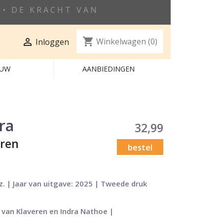
• DE KRACHT VAN
shopping_cart

Winkelwagen
(0)
Inloggen
EUW
AANBIEDINGEN
ra
32,99
eren
bestel
. | Jaar van uitgave: 2025 | Tweede druk
 van Klaveren en Indra Nathoe |