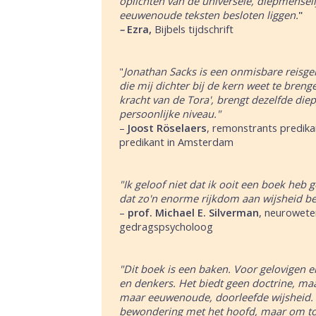
oplichten van de universele, diepmensel
eeuwenoude teksten besloten liggen.
"
–
Ezra,
Bijbels tijdschrift
"
Jonathan Sacks is een onmisbare reisg
die mij dichter bij de kern weet te breng
kracht van de Tora', brengt dezelfde di
persoonlijke niveau."
–
Joost Röselaers
, remonstrants predik
predikant in Amsterdam
"Ik geloof niet dat ik ooit een boek heb g
dat zo'n enorme rijkdom aan wijsheid be
–
prof. Michael E. Silverman
, neurowet
gedragspsycholoog
"Dit boek is een baken. Voor gelovigen en
en denkers. Het biedt geen doctrine, ma
maar eeuwenoude, doorleefde wijsheid. 
bewondering met het hoofd, maar om to