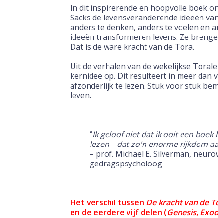
In dit inspirerende en hoopvolle boek o
Sacks de levensveranderende ideeën van
anders te denken, anders te voelen en a
ideeën transformeren levens. Ze breng
Dat is de ware kracht van de Tora.
Uit de verhalen van de wekelijkse Torale
kernidee op. Dit resulteert in meer dan v
afzonderlijk te lezen. Stuk voor stuk b
leven.
“
Ik geloof niet dat ik ooit een boek 
lezen – dat zo'n enorme rijkdom aa
– prof. Michael E. Silverman, neu
gedragspsycholoog
Het verschil tussen
De kracht van de T
en
de eerdere
vijf delen (
Genesis
,
Exo