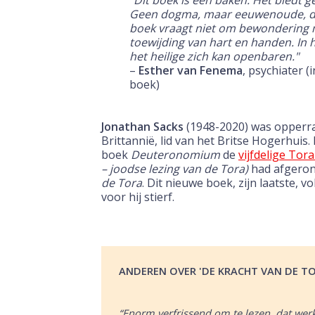
"Dit boek is een baken. Het biedt g
Geen dogma, maar eeuwenoude, doo
boek vraagt niet om bewondering 
toewijding van hart en handen. In 
het heilige zich kan openbaren."
–
Esther van Fenema
, psychiater 
boek)
Jonathan Sacks
(1948-2020) was opperra
Brittannië, lid van het Britse Hogerhuis.
boek
Deuteronomium
de
vijfdelige Tora
– joodse lezing van de Tora)
had afgerond
de Tora
. Dit nieuwe boek, zijn laatste, v
voor hij stierf.
ANDEREN OVER 'DE KRACHT VAN DE TO
“Enorm verfrissend om te lezen, dat we