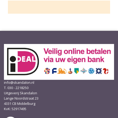
info@skandalon.nl
T. 030 - 2218250
Uitgeverij Skandalon
Lange Noordstraat 23
4331 CB Middelburg
KvK: 52917495