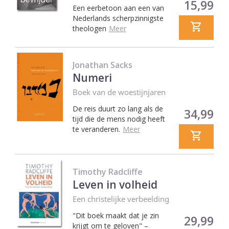
Prijs
15,99
Een eerbetoon aan een van
Nederlands scherpzinnigste
theologen
Meer
Jonathan Sacks
Numeri
Boek van de woestijnjaren
De reis duurt zo lang als de
Prijs
34,99
tijd die de mens nodig heeft
te veranderen.
Meer
Timothy Radcliffe
Leven in volheid
Een christelijke verbeelding
"Dit boek maakt dat je zin
Prijs
29,99
krijgt om te geloven"
–