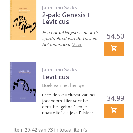
Jonathan Sacks
2-pak: Genesis +
Leviticus
Een ontdekkingsreis naar de
Prijs
54,50
spiritualiteit van de Tora en
het jodendom
Meer
Jonathan Sacks
Leviticus
Boek van het heilige
Over de sleuteltekst van het
Prijs
34,99
jodendom.
Hier voor het
eerst het gebod ‘Heb je
naaste lief als jezelf’.
Meer
Item 29-42 van 73 in totaal item(s)