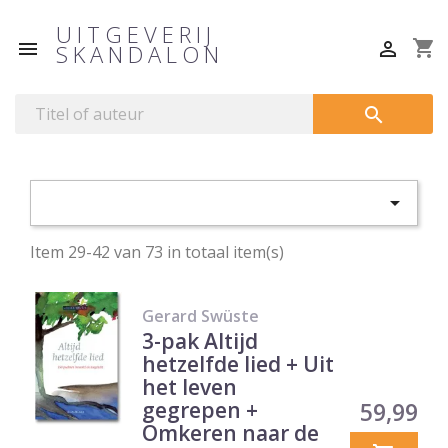
UITGEVERIJ
shopping_cart


SKANDALON


Item 29-42 van 73 in totaal item(s)
Gerard Swüste
3-pak Altijd
hetzelfde lied + Uit
het leven
Prijs
gegrepen +
59,99
Omkeren naar de