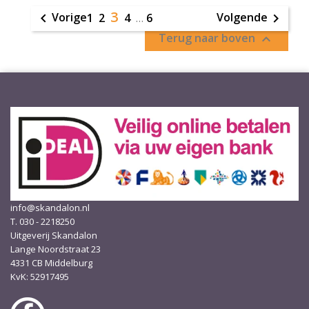
3
Vorige
Volgende

1
2
4
…
6

Terug naar boven

info@skandalon.nl
T. 030 - 2218250
Uitgeverij Skandalon
Lange Noordstraat 23
4331 CB Middelburg
KvK: 52917495