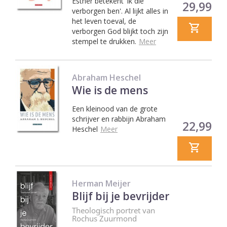
Esther betekent 'ik die
Prijs
29,99
verborgen ben'. Al lijkt alles in
het leven toeval, de
verborgen God blijkt toch zijn
stempel te drukken.
Meer
Abraham Heschel
Wie is de mens
Een kleinood van de grote
schrijver en rabbijn Abraham
Prijs
22,99
Heschel
Meer
Herman Meijer
Blijf bij je bevrijder
Theologisch portret van
Rochus Zuurmond