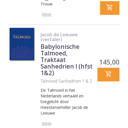
Trouw
Meer
Jacob de Leeuwe
(vertaler)
Babylonische
Talmoed,
Traktaat
Prijs
145,00
Sanhedrien I (hfst
1&2)
Talmoed Sanhedrien 1 & 2
De Talmoed in het
Nederlands vertaald en
toegelicht door
meesterverteller Jacob de
Leeuwe
Meer