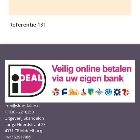
Referentie
131
info@skandalon.nl
T. 030 - 2218250
Uitgeverij Skandalon
Lange Noordstraat 23
4331 CB Middelburg
KvK: 52917495