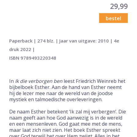
29,99
bestel
Paperback | 274 blz. | Jaar van uitgave: 2010 | 4e
druk 2022 |
ISBN 9789493220348
In
Ik die verborgen ben
leest Friedrich Weinreb het
bijbelboek Esther. Aan de hand van Esther neemt
hij de lezer mee naar de wereld van de joodse
mystiek en talmoedische overleveringen.
De naam Esther betekent ‘Ik zal mij verbergen’. Die
naam geeft aan hoe God aanwezig is in de wereld
en een mensenleven. God gaat mee met de mens,
maar laat zich niet zien. Het boek Esther spreekt
over God terwijl het over Hem zwijgt. Alles in het