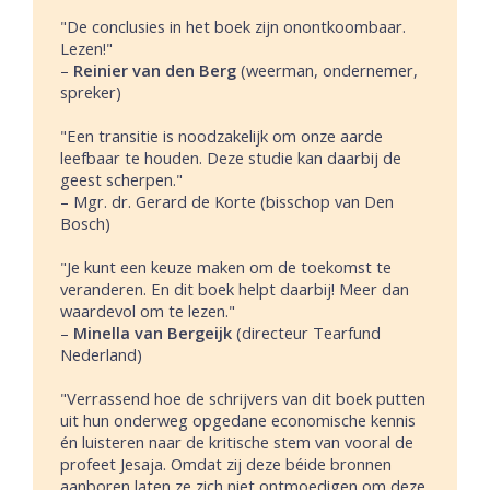
"De conclusies in het boek zijn onontkoombaar.
Lezen!"
–
Reinier van den Berg
(weerman, ondernemer,
spreker)
"Een transitie is noodzakelijk om onze aarde
leefbaar te houden. Deze studie kan daarbij de
geest scherpen."
– Mgr. dr. Gerard de Korte (bisschop van Den
Bosch)
"Je kunt een keuze maken om de toekomst te
veranderen. En dit boek helpt daarbij! Meer dan
waardevol om te lezen."
–
Minella van Bergeijk
(directeur Tearfund
Nederland)
"Verrassend hoe de schrijvers van dit boek putten
uit hun onderweg opgedane economische kennis
én luisteren naar de kritische stem van vooral de
profeet Jesaja. Omdat zij deze béide bronnen
aanboren laten ze zich niet ontmoedigen om deze