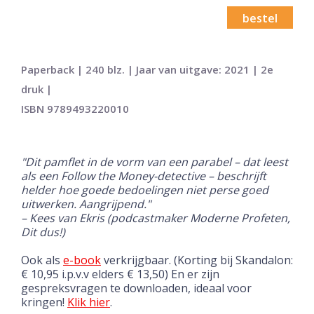
bestel
Paperback | 240 blz. | Jaar van uitgave: 2021 | 2e
druk |
ISBN 9789493220010
"Dit pamflet in de vorm van een parabel
– dat leest
als een Follow the Money-detective
– beschrijft
helder hoe goede bedoelingen niet perse goed
uitwerken. Aangrijpend."
–
Kees van Ekris
(podcastmaker Moderne Profeten,
Dit dus!)
Ook als
e-book
verkrijgbaar. (Korting bij Skandalon:
€ 10,95 i.p.v.v elders € 13,50) En er zijn
gespreksvragen te downloaden, ideaal voor
kringen!
Klik hier
.