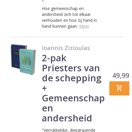
Hoe gemeenschap en
andersheid zich tot elkaar
verhouden en hoe zij hand in
hand kunnen gaan.
Meer
Ioannis Zizioulas
2-pak
Priesters van
Prijs
49,99
de schepping
+
Gemeenschap
en
andersheid
"Verrukkelijke, diepgravende