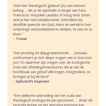
“Wat hier theologisch gebeurt [is] van immens
belang … Als je de spirituele ecologie van Paus
Franciscus’ encycliek Laudato Si’ hoog hebt zitten
vind je hier een medebroeder, betrokken bij
dezelfde queeste om God, mens en wereld in hun
onderlinge verbondenheid te denken, te zien en te
leven.”
–
Trouw
“Een prachtig en diepgravend boek. … Zizioulas
confronteert je met diepe vragen: wie is God voor
jou? En daarmee zijn vragen over de ecologische
crisis niet afleidingsmanoeuvres die je van de
hoofdzaak van geloof afbrengen. Integendeel, ze
brengen je bij de kern!”
–
tijdschrift Inspirare
"Een welkome uitbreiding van het scala aan
theologisch ecologische perspectieven. … Waar de
terechte kritiek op het antropocentrisme kan