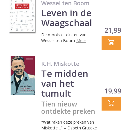
Wessel ten Boom
Leven in de
Waagschaal
Prijs
21,99
De mooiste teksten van
Wessel ten Boom
Meer
K.H. Miskotte
Te midden
van het
Prijs
19,99
tumult
Tien nieuw
ontdekte preken
"Wat raken deze preken van
Miskotte…" – Elsbeth Grüteke