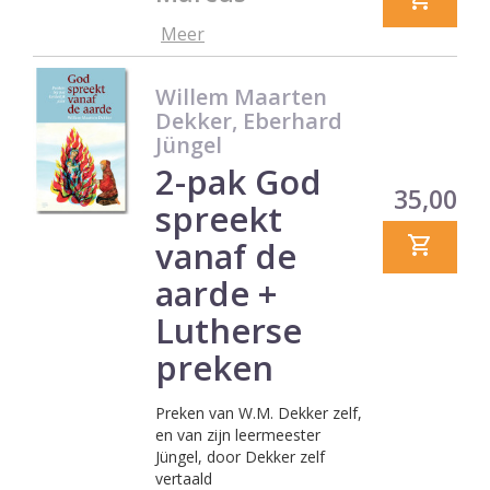
Meer
Willem Maarten
Dekker, Eberhard
Jüngel
2-pak God
Prijs
35,00
spreekt
vanaf de
aarde +
Lutherse
preken
Preken van W.M. Dekker zelf,
en van zijn leermeester
Jüngel, door Dekker zelf
vertaald