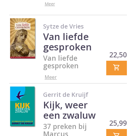
Meer
Sytze de Vries
Van liefde
gesproken
Prijs
22,50
Van liefde
gesproken
Meer
Gerrit de Kruijf
Kijk, weer
een zwaluw
Prijs
25,99
37 preken bij
Marcus