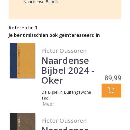
Naardense Bijbel)
Referentie
1
Je bent misschien ook geïnteresseerd in
Pieter Oussoren
Naardense
Bijbel 2024 -
Prijs
89,99
Oker
De Bijbel in Buitengewone
Taal
Meer
Pieter Oussoren