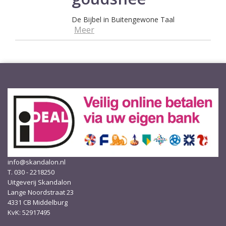
De Bijbel in Buitengewone Taal
Meer
info@skandalon.nl
T. 030 - 2218250
Uitgeverij Skandalon
Lange Noordstraat 23
4331 CB Middelburg
KvK: 52917495