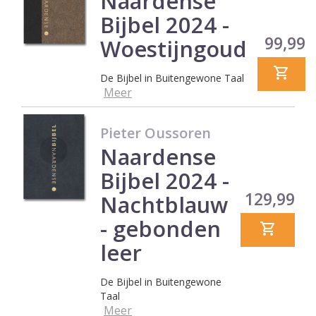
Naardense
Bijbel 2024 -
Prijs
99,99
Woestijngoud
De Bijbel in Buitengewone Taal
Meer
Pieter Oussoren
Naardense
Bijbel 2024 -
Prijs
129,99
Nachtblauw
- gebonden
leer
De Bijbel in Buitengewone
Taal
Meer