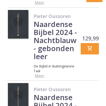
Meer
Pieter Oussoren
Naardense
Bijbel 2024 -
Prijs
129,99
Nachtblauw
- gebonden
leer
De Bijbel in Buitengewone
Taal
Meer
Pieter Oussoren
Naardense
Bijbel 2024 -