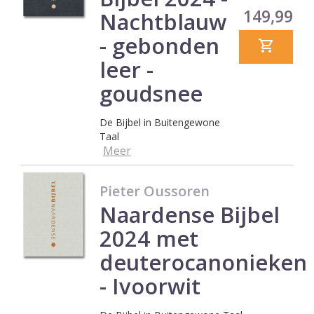
Prijs
149,99
Nachtblauw
- gebonden
leer -
goudsnee
De Bijbel in Buitengewone
Taal
Meer
Pieter Oussoren
Naardense Bijbel
2024 met
deuterocanonieken
- Ivoorwit