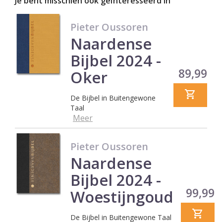
Je bent misschien ook geïnteresseerd in
Pieter Oussoren
Naardense
Bijbel 2024 -
Prijs
89,99
Oker
De Bijbel in Buitengewone
Taal
Meer
Pieter Oussoren
Naardense
Bijbel 2024 -
Prijs
99,99
Woestijngoud
De Bijbel in Buitengewone Taal