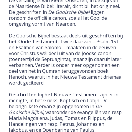
De vertaling is van Pieter Oussoren, in de stijl van
de Naardense Bijbel: literair, dicht bij het origineel.
De geschriften in
De Gooische Bijbel
liggen
rondom de officiële canon, zoals Het Gooi de
omgeving vormt van Naarden.
De Gooische Bijbel bestaat deels uit
geschriften bij
het Oude Testament
. Twee daarvan – Psalm 151
en Psalmen van Salomo – maakten in de eeuwen
voor Christus wél deel uit van de Joodse canon
(toentertijd de Septuaginta), maar zijn daaruit later
verbannen. Verder is onder meer opgenomen een
deel van het in Qumran teruggevonden boek
Henoch, waaruit in het Nieuwe Testament driemaal
wordt geciteerd.
Geschriften bij het Nieuwe Testament
zijn er in
menigte, in het Grieks, Koptisch en Latijn. De
belangrijkste ervan zijn opgenomen in
De
Gooische Bijbel
, waaronder de evangeliën van resp.
Maria Magdalena, Judas, Tomas en Filippus, de
Handelingen van resp. Petrus, Johannes en
Jakobus, en de Openbaring van Paulus.