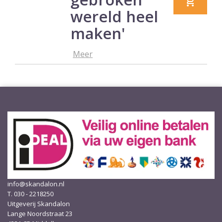
wereld heel
maken'
Meer
info@skandalon.nl
T. 030 - 2218250
Uitgeverij Skandalon
Lange Noordstraat 23