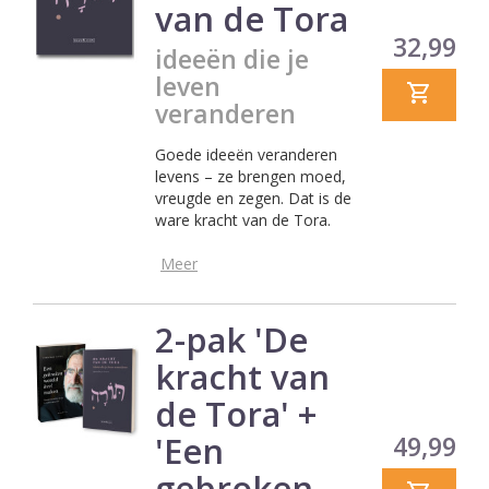
van de Tora
Prijs
32,99
ideeën die je
leven
veranderen
Goede ideeën veranderen
levens – ze brengen moed,
vreugde en zegen. Dat is de
ware kracht van de Tora.
Meer
2-pak 'De
kracht van
de Tora' +
'Een
Prijs
49,99
gebroken