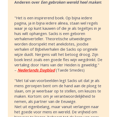
Anderen over
Een gebroken wereld heel maken
:
"Het is een inspirerend boek. Op bijna iedere
pagina, ja in bijna iedere alinea, staan wel regels
waar je op kunt kauwen of die je als tegeltjes in je
huis wilt ophangen. Sacks is een geboren
verhalenverteller. Theoretische uitweidingen
worden doorspekt met anekdotes, joodse
verhalen of Bijbelverhalen die Sacks op originele
wijze duidt. Nergens valt het betoog droog. Zijn
boek leest zoals een goede fles wijn wegdrinkt. De
vertaling door Hans van der Heiden is geweldig."
–
Nederlands Dagblad
(Taede Smedes)
"Met tal van voorbeelden legt Sacks uit dat je als
mens geroepen bent om de hand aan de ploeg te
slaan, om je weerbaar op te stellen, om keuzes te
maken. Kortom: om je verantwoordelijkheid te
nemen, als partner van de Eeuwige.
Niet uit eigenbelang, maar vanuit verlangen naar
het goede voor mens en wereld. De vrijheid om
hiervoor te kiezen, behoort tot de kern van onze