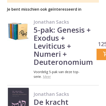
Je bent misschien ook geïnteresseerd in
Jonathan Sacks
5-pak: Genesis +
Exodus +
Prij
125
Leviticus +
Numeri +
Deuteronomium
Voordelig 5-pak van deze top-
serie.
Meer
Jonathan Sacks
De kracht