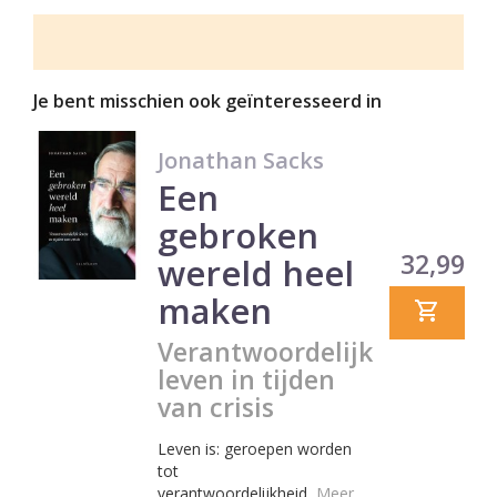
Je bent misschien ook geïnteresseerd in
Jonathan Sacks
Een
gebroken
Prijs
32,99
wereld heel
maken
Verantwoordelijk
leven in tijden
van crisis
Leven is: geroepen worden
tot
verantwoordelijkheid.
Meer