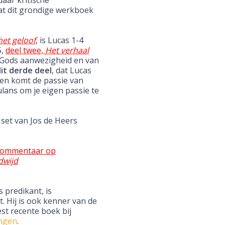
daar kritische
at dit grondige werkboek
et geloof
, is Lucas 1-4
5,
deel twee,
Het verhaal
 Gods aanwezigheid en van
it derde deel
, dat Lucas
d en komt de passie van
mulans om je eigen passie te
set van Jos de Heers
.
ommentaar op
dwijd
 predikant, is
. Hij is ook kenner van de
eest recente boek bij
ingen
.