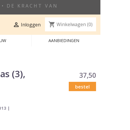
• DE KRACHT VAN
shopping_cart

Winkelwagen
(0)
Inloggen
EUW
AANBIEDINGEN
s (3),
37,50
bestel
013 |