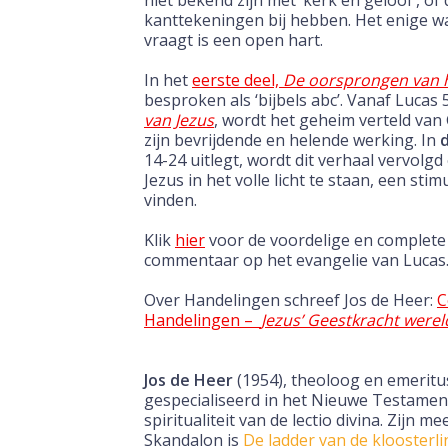
niet
bekend zijn met ‘kerk en geloof’, of 
kanttekeningen bij
hebben. Het enige w
vraagt is een open hart.
In het
eerste deel,
De oorsprongen van h
besproken
als ‘bijbels abc’. Vanaf Lucas 
van Jezus
, wordt het
geheim
verteld van
zijn
b
evrijdende en helende werking. In
d
14-24
uitlegt, wordt dit verhaal vervolg
Jezus in het
volle licht te staan, een sti
vinden.
Klik
hier
voor de voordelige en complete 
commentaar op het evangelie van Lucas
Over Handelingen schreef Jos de Heer:
C
Handelingen –
Jezus’ Geestkracht werel
Jos de Heer
(1954),
theoloog en emeritus
gespecialiseerd in het Nieuwe Testament
spiritualiteit van de lectio divina. Zijn m
Skandalon is
De ladder van de kloosterl