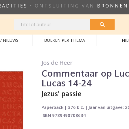
RADITIES
• ONTSLUITING VAN
BRONNEN
N

/ NIEUWS
BOEKEN PER THEMA
NI
Jos de Heer
Commentaar op Luca
Lucas 14-24
Jezus' passie
Paperback | 376 blz. | Jaar van uitgave: 2
ISBN 9789490708634