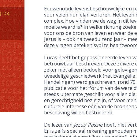
Eeuwenoude levensbeschouwelijke en rel
voor
velen hun elan verloren. Het leven r
complex.
Hoe vinden we de weg in dit lev
moeite waard
is? In welke richting zoek
voor ons de bron van
leven en waar de 
Jezus is – ook na tweeduizend jaar –
mee
deze vragen betekenisvol te beantwoor
Lucas heeft het gepassioneerde leven va
betrouwbaar
beschreven. Deze zuivere en
zeker niet alleen
bedoeld voor gelovigen.
tweedelige geschiedwerk
(het Evangelie
Handelingen) werd geschreven,
rond 70 
publicatie voor het ‘forum van de wereld’
steeds uitermate geschikt voor allen die
en gerechtigheid
bezig zijn, of voor men
culturele interesse één van de bronnen v
beschaving willen bestuderen.
De lezer van
Jezus’ Passie
hoeft niet vert
Er
is zelfs speciaal rekening gehouden me