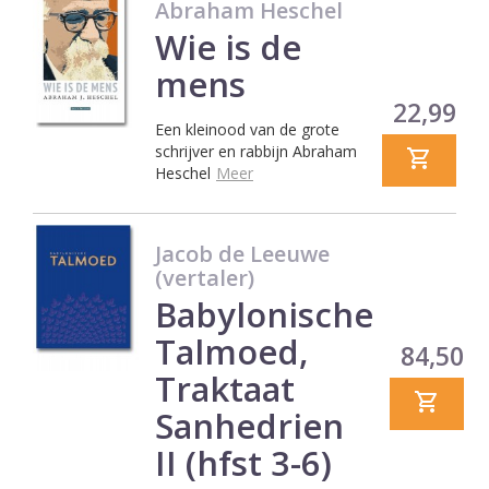
Abraham Heschel
Wie is de
mens
Prijs
22,99
Een kleinood van de grote
schrijver en rabbijn Abraham
Heschel
Meer
Jacob de Leeuwe
(vertaler)
Babylonische
Talmoed,
Prijs
84,50
Traktaat
Sanhedrien
II (hfst 3-6)