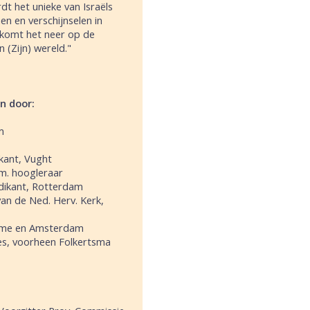
t het unieke van Israëls
n en verschijnselen in
r komt het neer op de
 (Zijn) wereld."
n door:
m
ikant, Vught
em. hoogleraar
dikant, Rotterdam
van de Ned. Herv. Kerk,
Rome en Amsterdam
des, voorheen Folkertsma