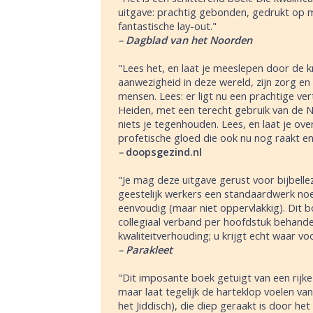
uitgave: prachtig gebonden, gedrukt op 
fantastische lay-out."
–
Dagblad van het Noorden
"Lees het, en laat je meeslepen door de 
aanwezigheid in deze wereld, zijn zorg en 
mensen. Lees: er ligt nu een prachtige ve
Heiden, met een terecht gebruik van de Na
niets je tegenhouden. Lees, en laat je ov
profetische gloed die ook nu nog raakt en
–
doopsgezind.nl
"Je mag deze uitgave gerust voor bijbelle
geestelijk werkers een standaardwerk noe
eenvoudig (maar niet oppervlakkig). Dit b
collegiaal verband per hoofdstuk behande
kwaliteitverhouding; u krijgt echt waar vo
–
Parakleet
"Dit imposante boek getuigt van een rijke
maar laat tegelijk de harteklop voelen va
het Jiddisch), die diep geraakt is door h