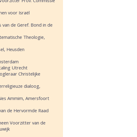
Voorzitter Prov. Commissie
nen voor Israël
is van de Geref. Bond in de
stematische Theologie,
sel, Heusden
Amsterdam
taling Utrecht
ogleraar Christelijke
erreligieuze dialoog,
te Nes Ammim, Amersfoort
 van de Hervormde Raad
rheen Voorzitter van de
uwijk