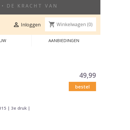
• DE KRACHT VAN
shopping_cart

Winkelwagen
(0)
Inloggen
EUW
AANBIEDINGEN
49,99
bestel
015 | 3e druk |