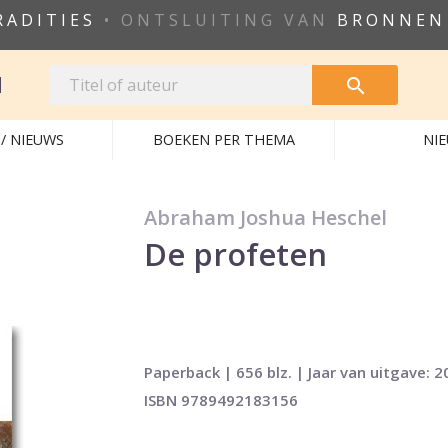
RADITIES
• ONTSLUITING VAN
BRONNEN
N

/ NIEUWS
BOEKEN PER THEMA
NI
Abraham Joshua Heschel
De profeten
Paperback | 656 blz. | Jaar van uitgave: 2
ISBN 9789492183156