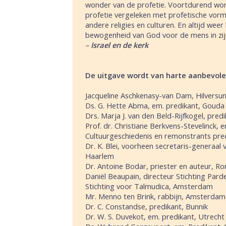
wonder van de profetie. Voortdurend word
profetie vergeleken met profetische vorme
andere religies en culturen. En altijd wee
bewogenheid van God voor de mens in zijn
–
Israel en de kerk
De uitgave wordt van harte aanbevole
Jacqueline Aschkenasy-van Dam, Hilversu
Ds. G. Hette Abma, em. predikant, Gouda
Drs. Marja J. van den Beld-Rijfkogel, pred
Prof. dr. Christiane Berkvens-Stevelinck, 
Cultuurgeschiedenis en remonstrants pre
Dr. K. Blei, voorheen secretaris-generaal 
Haarlem
Dr. Antoine Bodar, priester en auteur, 
Daniël Beaupain, directeur Stichting Par
Stichting voor Talmudica, Amsterdam
Mr. Menno ten Brink, rabbijn, Amsterdam
Dr. C. Constandse, predikant, Bunnik
Dr. W. S. Duvekot, em. predikant, Utrecht