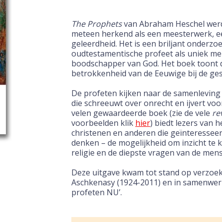
The Prophets
van Abraham Heschel werd 
meteen herkend als een meesterwerk, ee
geleerdheid. Het is een briljant onderzo
oudtestamentische profeet als uniek men
boodschapper van God. Het boek toont d
betrokkenheid van de Eeuwige bij de ge
De profeten kijken naar de samenleving 
die schreeuwt over onrecht en ijvert voo
velen gewaardeerde boek (zie de vele
re
voorbeelden klik
hier
) biedt lezers van 
christenen en anderen die geïnteresseerd
denken – de mogelijkheid om inzicht te k
religie en de diepste vragen van de mens
Deze uitgave kwam tot stand op verzoek
Aschkenasy (1924-2011) en in samenwerk
profeten NU’.