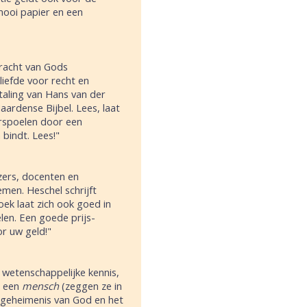
mooi papier en een
kracht van Gods
liefde voor recht en
rtaling van Hans van der
ardense Bijbel. Lees, laat
erspoelen door een
 bindt. Lees!"
zers, docenten en
men. Heschel schrijft
oek laat zich ook goed in
len. Een goede prijs-
or uw geld!"
 wetenschappelijke kennis,
n een
mensch
(zeggen ze in
et geheimenis van God en het