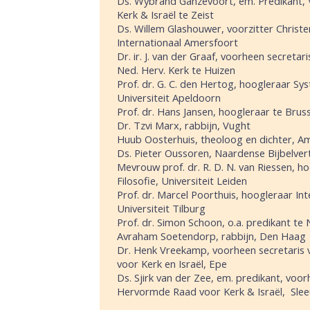
Ds. Wybrand Ganzevoort, em. Predikant, 
Kerk & Israël te Zeist
Ds. Willem Glashouwer, voorzitter Christe
Internationaal Amersfoort
Dr. ir. J. van der Graaf, voorheen secretar
Ned. Herv. Kerk te Huizen
Prof. dr. G. C. den Hertog, hoogleraar Sy
Universiteit Apeldoorn
Prof. dr. Hans Jansen, hoogleraar te Brus
Dr. Tzvi Marx, rabbijn, Vught
Huub Oosterhuis, theoloog en dichter, 
Ds. Pieter Oussoren, Naardense Bijbelver
Mevrouw prof. dr. R. D. N. van Riessen, ho
Filosofie, Universiteit Leiden
Prof. dr. Marcel Poorthuis, hoogleraar Int
Universiteit Tilburg
Prof. dr. Simon Schoon, o.a. predikant 
Avraham Soetendorp, rabbijn, Den Haag
Dr. Henk Vreekamp, voorheen secretaris
voor Kerk en Israël, Epe
Ds. Sjirk van der Zee, em. predikant, voo
Hervormde Raad voor Kerk & Israël, Slee