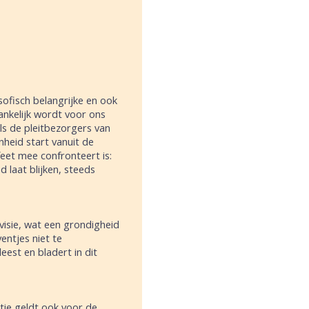
sofisch belangrijke en ook
ankelijk wordt voor ons
ls de pleitbezorgers van
heid start vanuit de
feet mee confronteert is:
 laat blijken, steeds
isie, wat een grondigheid
ventjes niet te
eest en bladert in dit
atie geldt ook voor de