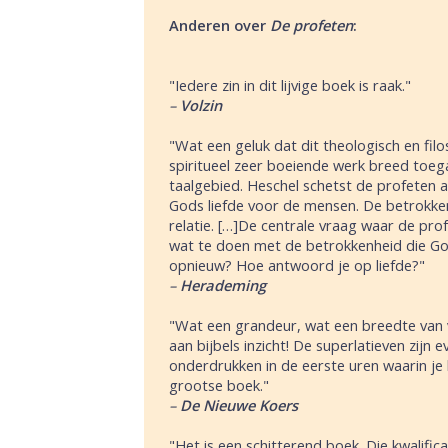
Anderen over
De profeten
:
"Iedere zin in dit lijvige boek is raak."
–
Volzin
"Wat een geluk dat dit theologisch en filo
spiritueel zeer boeiende werk breed toeg
taalgebied. Heschel schetst de profeten a
Gods liefde voor de mensen. De betrokken
relatie. […]De centrale vraag waar de pro
wat te doen met de betrokkenheid die God
opnieuw? Hoe antwoord je op liefde?"
–
Herademing
"Wat een grandeur, wat een breedte van v
aan bijbels inzicht! De superlatieven zijn e
onderdrukken in de eerste uren waarin je l
grootse boek."
–
De Nieuwe Koers
"Het is een schitterend boek. Die kwalific