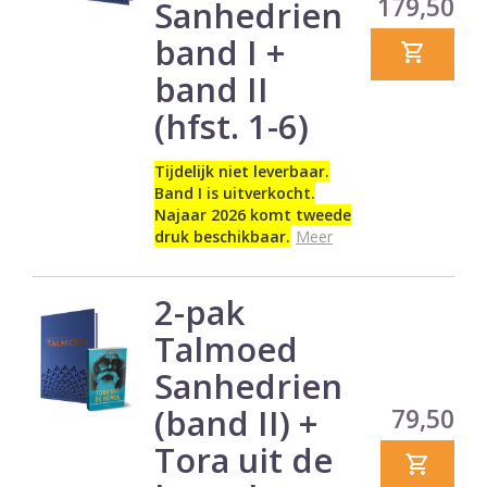
Prijs
179,50
Sanhedrien
band I +
band II
(hfst. 1-6)
Tijdelijk niet leverbaar.
Band I is uitverkocht.
Najaar 2026 komt tweede
druk beschikbaar.
Meer
2-pak
Talmoed
Sanhedrien
(band II) +
Prijs
79,50
Tora uit de