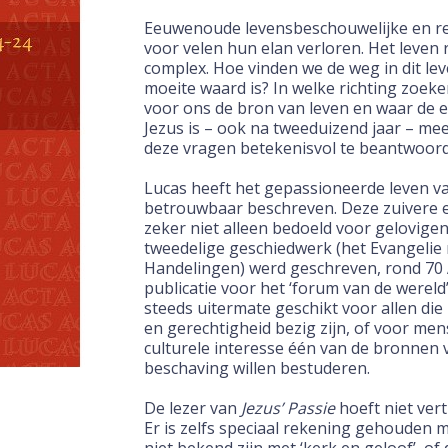
Eeuwenoude levensbeschouwelijke en rel
voor
velen hun elan verloren. Het leven r
complex.
Hoe vinden we de weg in dit lev
moeite waard
is? In welke richting zoek
voor ons de bron van
leven en waar de 
Jezus is – ook na tweeduizend jaar –
mee
deze vragen betekenisvol te beantwoor
Lucas heeft het gepassioneerde leven va
betrouwbaar
beschreven. Deze zuivere en
zeker niet alleen
bedoeld voor gelovigen.
tweedelige geschiedwerk
(het Evangelie
Handelingen) werd geschreven,
rond 70 
publicatie voor het ‘forum van de wereld’
steeds uitermate geschikt voor allen die
en gerechtigheid
bezig zijn, of voor men
culturele interesse één van de bronnen v
beschaving willen bestuderen.
De lezer van
Jezus’ Passie
hoeft niet vert
Er
is zelfs speciaal rekening gehouden me