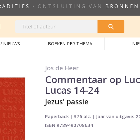
RADITIES
• ONTSLUITING VAN
BRONNEN
N

/ NIEUWS
BOEKEN PER THEMA
NI
Jos de Heer
Commentaar op Luca
Lucas 14-24
Jezus' passie
Paperback | 376 blz. | Jaar van uitgave: 2
ISBN 9789490708634