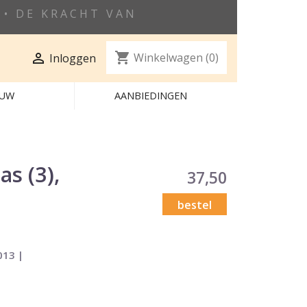
• DE KRACHT VAN
shopping_cart

Winkelwagen
(0)
Inloggen
EUW
AANBIEDINGEN
s (3),
37,50
bestel
013 |