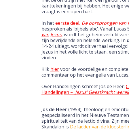
niet
bekend zijn met ‘kerk en geloof’, of 
kanttekeningen bij
hebben. Het enige w
vraagt is een open hart.
In het
eerste deel,
De oorsprongen van h
besproken
als ‘bijbels abc’. Vanaf Lucas 
van Jezus
, wordt het
geheim
verteld van
zijn
b
evrijdende en helende werking. In
d
14-24
uitlegt, wordt dit verhaal vervolg
Jezus in het
volle licht te staan, een sti
vinden.
Klik
hier
voor de voordelige en complete 
commentaar op het evangelie van Lucas
Over Handelingen schreef Jos de Heer:
C
Handelingen –
Jezus’ Geestkracht werel
Jos de Heer
(1954),
theoloog en emeritus
gespecialiseerd in het Nieuwe Testament
spiritualiteit van de lectio divina. Zijn m
Skandalon is
De ladder van de kloosterl