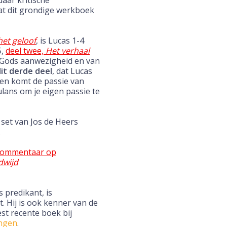
daar kritische
at dit grondige werkboek
et geloof
, is Lucas 1-4
5,
deel twee,
Het verhaal
 Gods aanwezigheid en van
it derde deel
, dat Lucas
d en komt de passie van
mulans om je eigen passie te
set van Jos de Heers
.
ommentaar op
dwijd
 predikant, is
. Hij is ook kenner van de
eest recente boek bij
ingen
.