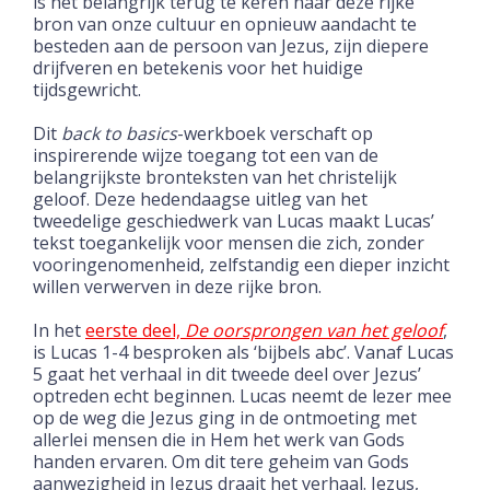
is het belangrijk terug te keren naar
deze rijke
bron van onze cultuur en opnieuw aandacht te
besteden
aan de persoon van Jezus, zijn diepere
drijfveren en betekenis voor het
huidige
tijdsgewricht.
Dit
back to basics
-werkboek verschaft op
inspirerende wijze toegang
tot een van de
belangrijkste bronteksten van het christelijk
geloof.
Deze hedendaagse uitleg van het
tweedelige geschiedwerk van
Lucas maakt Lucas’
tekst toegankelijk voor mensen die zich, zonder
vooringenomenheid,
zelfstandig een dieper inzicht
willen verwerven
in deze rijke bron.
In het
eerste deel,
De oorsprongen van het geloof
,
is Lucas 1-4
besproken als ‘bijbels abc’. Vanaf Lucas
5 gaat het verhaal in dit tweede deel over Jezus’
optreden echt beginnen. Lucas neemt de lezer mee
op de weg die
Jezus ging in de ontmoeting met
allerlei mensen die in Hem het werk
van Gods
handen ervaren. Om dit tere geheim van Gods
aanwezigheid
in Jezus draait het verhaal. Jezus,