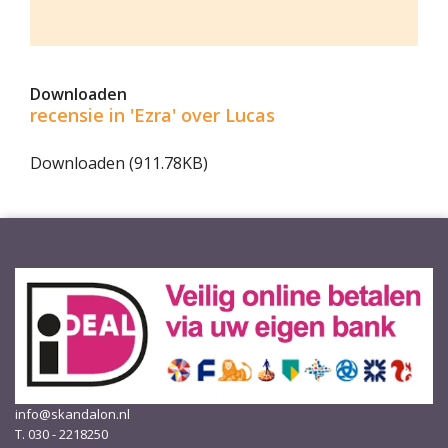
Downloaden
recensie in 'Ezra' over Lucas
Downloaden (911.78KB)
info@skandalon.nl
T. 030 - 2218250