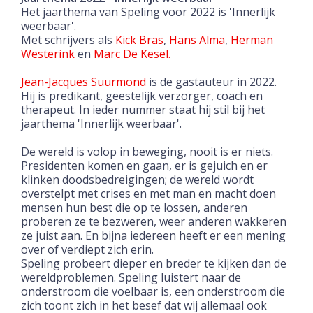
Het jaarthema van Speling voor 2022 is 'Innerlijk
weerbaar'.
Met schrijvers als
Kick Bras
,
Hans Alma
,
Herman
Westerink
en
Marc De Kesel.
Jean-Jacques Suurmond
is de gastauteur in 2022.
Hij is predikant, geestelijk verzorger, coach en
therapeut. In ieder nummer staat hij stil bij het
jaarthema 'Innerlijk weerbaar'.
De wereld is volop in beweging, nooit is er niets.
Presidenten komen en gaan, er is gejuich en er
klinken doodsbedreigingen; de wereld wordt
overstelpt met crises en met man en macht doen
mensen hun best die op te lossen, anderen
proberen ze te bezweren, weer anderen wakkeren
ze juist aan. En bijna iedereen heeft er een mening
over of verdiept zich erin.
Speling probeert dieper en breder te kijken dan de
wereldproblemen. Speling luistert naar de
onderstroom die voelbaar is, een onderstroom die
zich toont zich in het besef dat wij allemaal ook