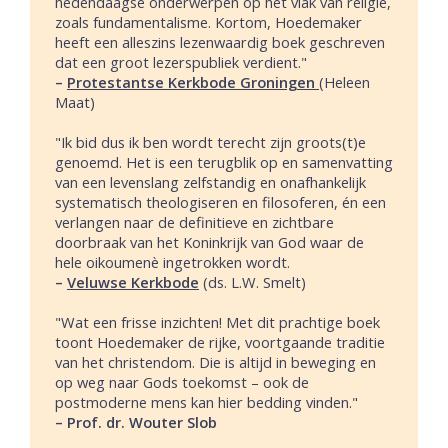
hedendaagse onderwerpen op het vlak van religie,
zoals fundamentalisme. Kortom, Hoedemaker
heeft een alleszins lezenwaardig boek geschreven
dat een groot lezerspubliek verdient."
–
Protestantse Kerkbode Groningen
(Heleen
Maat)
"Ik bid dus ik ben wordt terecht zijn groots(t)e
genoemd. Het is een terugblik op en samenvatting
van een levenslang zelfstandig en onafhankelijk
systematisch theologiseren en filosoferen, én een
verlangen naar de definitieve en zichtbare
doorbraak van het Koninkrijk van God waar de
hele oikoumenè ingetrokken wordt.
–
Veluwse Kerkbode
(ds. L.W. Smelt)
"Wat een frisse inzichten! Met dit prachtige boek
toont Hoedemaker de rijke, voortgaande traditie
van het christendom. Die is altijd in beweging en
op weg naar Gods toekomst – ook de
postmoderne mens kan hier bedding vinden."
– Prof. dr. Wouter Slob