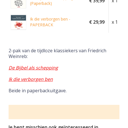
€ 39,99
x 1
(Paperback)
Ik die verborgen ben -
€ 29,99
x 1
PAPERBACK
2-pak van de tijdloze klassiekers van Friedrich
Weinreb:
De Bijbel als schepping
Ik die verborgen ben
Beide in paperbackuitgave.
Je bent misschien ook geïnteresseerd in