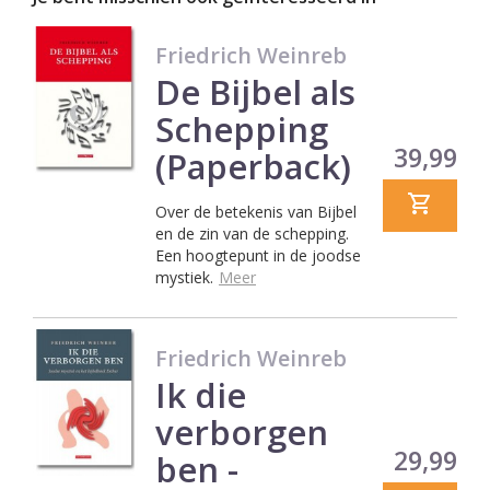
Friedrich Weinreb
De Bijbel als
Schepping
Prijs
39,99
(Paperback)
Over de betekenis van Bijbel
en de zin van de schepping.
Een hoogtepunt in de joodse
mystiek.
Meer
Friedrich Weinreb
Ik die
verborgen
Prijs
29,99
ben -