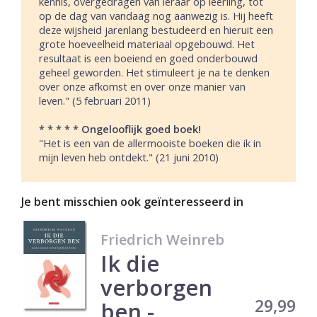
kennis, overgedragen van leraar op leerling, tot
op de dag van vandaag nog aanwezig is. Hij heeft
deze wijsheid jarenlang bestudeerd en hieruit een
grote hoeveelheid materiaal opgebouwd. Het
resultaat is een boeiend en goed onderbouwd
geheel geworden. Het stimuleert je na te denken
over onze afkomst en over onze manier van
leven." (5 februari 2011)
* * * * * Ongelooflijk goed boek!
"Het is een van de allermooiste boeken die ik in
mijn leven heb ontdekt." (21 juni 2010)
Je bent misschien ook geïnteresseerd in
Friedrich Weinreb
Ik die
verborgen
Prijs
29,99
ben -