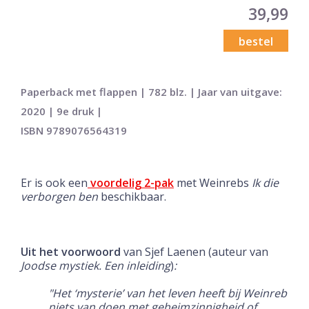
39,99
bestel
Paperback met flappen | 782 blz. | Jaar van uitgave:
2020 | 9e druk |
ISBN 9789076564319
Er is ook een
voordelig 2-pak
met Weinrebs
Ik die
verborgen
ben
beschikbaar.
Uit het voorwoord
van Sjef Laenen (auteur van
Joodse mystiek. Een inleiding
)
:
"Het ‘mysterie’ van het leven heeft bij Weinreb
niets van doen met geheimzinnigheid of