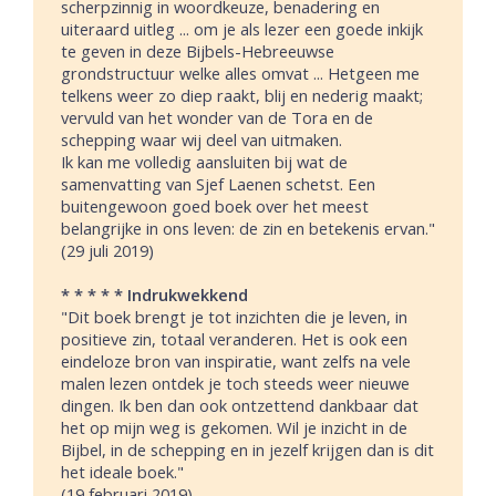
scherpzinnig in woordkeuze, benadering en
uiteraard uitleg ... om je als lezer een goede inkijk
te geven in deze Bijbels-Hebreeuwse
grondstructuur welke alles omvat ... Hetgeen me
telkens weer zo diep raakt, blij en nederig maakt;
vervuld van het wonder van de Tora en de
schepping waar wij deel van uitmaken.
Ik kan me volledig aansluiten bij wat de
samenvatting van Sjef Laenen schetst. Een
buitengewoon goed boek over het meest
belangrijke in ons leven: de zin en betekenis ervan."
(29 juli 2019)
* * * * * Indrukwekkend
"Dit boek brengt je tot inzichten die je leven, in
positieve zin, totaal veranderen. Het is ook een
eindeloze bron van inspiratie, want zelfs na vele
malen lezen ontdek je toch steeds weer nieuwe
dingen. Ik ben dan ook ontzettend dankbaar dat
het op mijn weg is gekomen. Wil je inzicht in de
Bijbel, in de schepping en in jezelf krijgen dan is dit
het ideale boek."
(19 februari 2019)