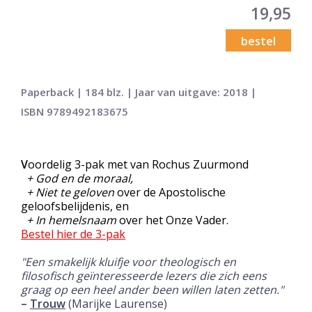
19,95
bestel
Paperback | 184 blz. | Jaar van uitgave: 2018 |
ISBN 9789492183675
V
oordelig 3-pak met van Rochus Zuurmond
+ God en de moraal,
+ Niet te geloven
over de Apostolische
geloofsbelijdenis, en
+ In hemelsnaam
over het Onze Vader.
Bestel
hier de 3-pak
"Een smakelijk kluifje voor theologisch en
filosofisch geïnteresseerde lezers die zich eens
graag op een heel ander been willen laten zetten."
–
Trouw
(Marijke Laurense)