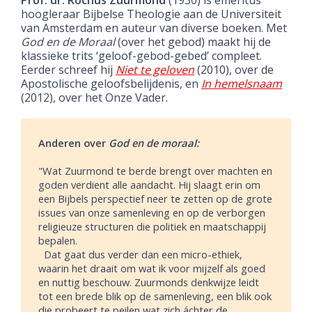
hoogleraar Bijbelse Theologie aan de Universiteit
van Amsterdam en auteur van diverse boeken. Met
God en de Moraal
(over het gebod) maakt hij de
klassieke trits ‘geloof-gebod-gebed’ compleet.
Eerder schreef hij
Niet te geloven
(2010), over de
Apostolische geloofsbelijdenis, en
In hemelsnaam
(2012), over het Onze Vader.
Anderen over
God en de moraal:
"Wat Zuurmond te berde brengt over machten en
goden verdient alle aandacht. Hij slaagt erin om
een Bijbels perspectief neer te zetten op de grote
issues van onze samenleving en op de verborgen
religieuze structuren die politiek en maatschappij
bepalen.
Dat gaat dus verder dan een micro-ethiek,
waarin het draait om wat ik voor mijzelf als goed
en nuttig beschouw. Zuurmonds denkwijze leidt
tot een brede blik op de samenleving, een blik ook
die probeert te peilen wat zich áchter de