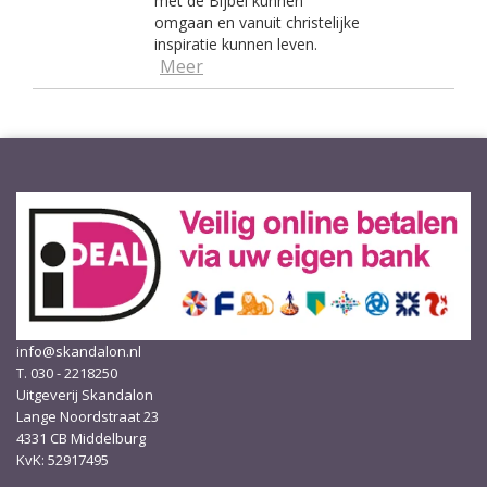
met de Bijbel kunnen
omgaan en vanuit christelijke
inspiratie kunnen leven.
Meer
info@skandalon.nl
T. 030 - 2218250
Uitgeverij Skandalon
Lange Noordstraat 23
4331 CB Middelburg
KvK: 52917495