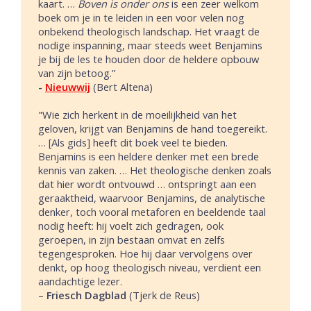
kaart. …
Boven is onder ons
is een zeer welkom
boek om je in te leiden in een voor velen nog
onbekend theologisch landschap. Het vraagt de
nodige inspanning, maar steeds weet Benjamins
je bij de les te houden door de heldere opbouw
van zijn betoog.”
-
Nieuwwij
(Bert Altena)
"Wie zich herkent in de moeilijkheid van het
geloven, krijgt van Benjamins de hand toegereikt.
… [Als gids] heeft dit boek veel te bieden.
Benjamins is een heldere denker met een brede
kennis van zaken. … Het theologische denken zoals
dat hier wordt ontvouwd … ontspringt aan een
geraaktheid, waarvoor Benjamins, de analytische
denker, toch vooral metaforen en beeldende taal
nodig heeft: hij voelt zich gedragen, ook
geroepen, in zijn bestaan omvat en zelfs
tegengesproken. Hoe hij daar vervolgens over
denkt, op hoog theologisch niveau, verdient een
aandachtige lezer.
–
Friesch Dagblad
(Tjerk de Reus)