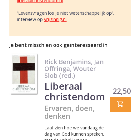
liberaalchristendom.nl
'Levensvragen los je niet wetenschappelijk op',
interview op
vrijzinnig.nl
Je bent misschien ook geïnteresseerd in
Rick Benjamins, Jan
Offringa, Wouter
Slob (red.)
Liberaal
Prijs
22,50
christendom
Ervaren, doen,
denken
Laat zien hoe we vandaag de
dag van God kunnen spreken,