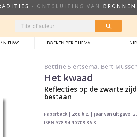
RADITIES
• ONTSLUITING VAN
BRONNEN
N

/ NIEUWS
BOEKEN PER THEMA
NI
Bettine Siertsema, Bert Mussch
Het kwaad
Reflecties op de zwarte zij
bestaan
Paperback | 268 blz. | Jaar van uitgave: 2
ISBN 978 94 90708 36 8