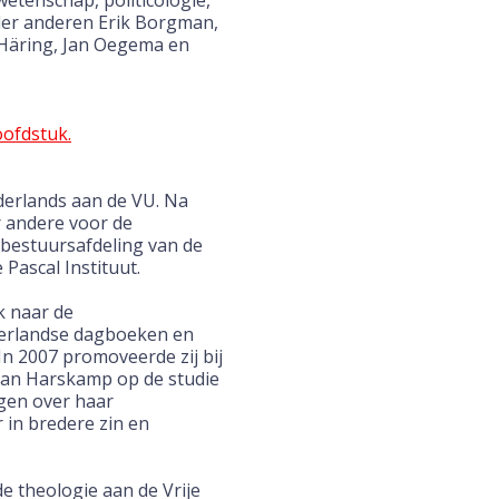
rwetenschap, politicologie,
nder anderen Erik Borgman,
 Häring, Jan Oegema en
oofdstuk.
erlands aan de VU. Na
r andere voor de
bestuursafdeling van de
Pascal Instituut.
k naar de
derlandse dagboeken en
n 2007 promoveerde zij bij
. van Harskamp op de studie
ngen over haar
 in bredere zin en
e theologie aan de Vrije