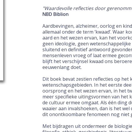
"Waardevolle reflecties door gerenom
NBD Biblion
Aardbevingen, alzheimer, oorlog en kind
allemaal onder de term ‘kwaad’. Waar ko
aard en het wezen ervan, kan het voork
geen ideologie, geen wetenschappelijke 
sluitend en definitief antwoord gevonden
mensenleven vroeg of laat ermee geconf
blijft het verschijnsel kwaad ons beroere
eeuwenlang doet.
Dit boek bevat zestien reflecties op het 
wetenschapsgebieden. In het eerste deel 
oorsprong en het wezen ervan, in het t
meer specifieke uitingsvormen van het 
de cultuur ermee omgaat. Als één ding du
waaier aan invalshoeken, dan is het wel 
dit onontkoombare fenomeen nog niet g
Met bijdragen uit ondermeer de biologie,