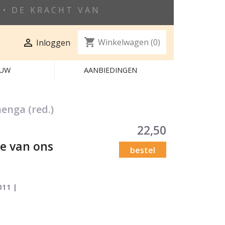
• DE KRACHT VAN
shopping_cart

Winkelwagen
(0)
Inloggen
EUW
AANBIEDINGEN
enga (red.)
22,50
de van ons
bestel
011 |