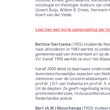
filosofie, ethiek, geschiedenis, literatuu
sociologie en theologie. Auteurs zijn o
Govert Buijs, Willem B. Drees, Hermann
Koert van der Velde.
Lees hier een korte samenvatting per h
Bettine Siertsema
(1955) studeerde Ned
haar afstuderen in 1983 werkte zij onde
gemeenteraad van Amsterdam en op de 
VU. Vanaf 1990 werkte ze voor het Blaise 
Vanaf 2000 deed zij daarnaast onderzoe
levensbeschouwelijke aspecten van Ne
memoires over de concentratiekampen. I
prof.dr. J.D.F. van Halsema en prof.dr. A
Uit de diepten. Ze geeft regelmatig lezi
promotieonderzoek, Holocaustliteratuur
Nederlandse poëzie.
Bert (A.W.) Musschenga
(1950) studeerd