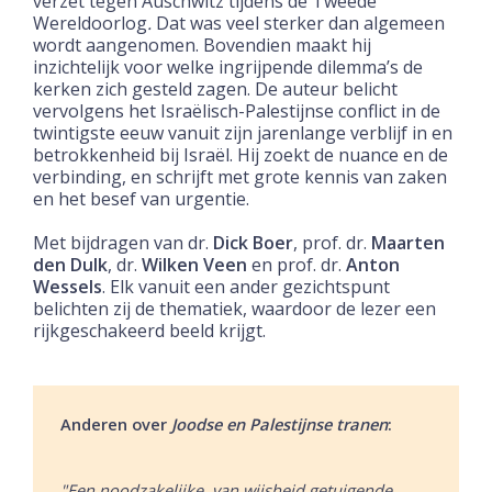
verzet tegen Auschwitz tijdens de Tweede
Wereldoorlog
.
Dat was veel sterker dan algemeen
wordt aangenomen. Bovendien maakt hij
inzichtelijk voor welke ingrijpende dilemma’s de
kerken zich gesteld zagen.
D
e auteur belicht
vervolgens het Israëlisch-Palestijnse conflict in de
twintigste eeuw vanuit zijn jarenlange verblijf in en
betrokkenheid bij Israël. Hij zoekt de nuance en de
verbinding, en schrijft met grote kennis van zaken
en het besef van urgentie.
Met bijdragen van dr.
Dick Boer
, prof. dr.
Maarten
den Dulk
, dr.
Wilken Veen
en prof. dr.
Anton
Wessels
. Elk vanuit een ander gezichtspunt
belichten zij de thematiek, waardoor de lezer een
rijkgeschakeerd beeld krijgt.
Anderen over
Joodse en Palestijnse tranen
:
"Een noodzakelijke, van wijsheid getuigende