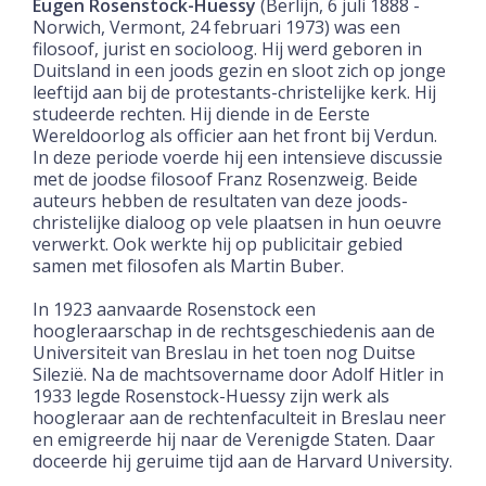
Eugen Rosenstock-Huessy
(Berlijn, 6 juli 1888 -
N
orwich, Vermont
, 24 februari 1973) was een
filosoof, jurist en socioloog. Hij werd geboren in
Duitsland in een joods gezin en sloot zich op jonge
leeftijd aan bij de protestants-christelijke kerk. Hij
studeerde rechten. Hij diende in de Eerste
Wereldoorlog als officier aan het front bij Verdun.
In deze periode voerde hij een intensieve discussie
met de joodse filosoof Franz Rosenzweig. Beide
auteurs hebben de resultaten van deze joods-
christelijke dialoog op vele plaatsen in hun oeuvre
verwerkt. Ook werkte hij op publicitair gebied
samen met filosofen als Martin Buber.
In 1923 aanvaarde Rosenstock een
hoogleraarschap in de rechtsgeschiedenis aan de
Universiteit van Breslau
in het toen nog Duitse
Silezië. Na de machtsovername door Adolf Hitler in
1933 legde Rosenstock-Huessy zijn werk als
hoogleraar aan de rechtenfaculteit in
Breslau
neer
en emigreerde hij naar de Verenigde Staten. Daar
doceerde hij geruime tijd aan de
Harvard University
.