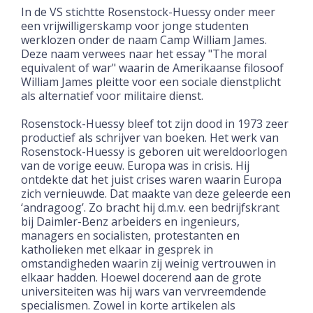
In de VS stichtte Rosenstock-Huessy onder meer
een vrijwilligerskamp voor jonge studenten
werklozen onder de naam Camp William James.
Deze naam verwees naar het essay "The moral
equivalent of war" waarin de Amerikaanse filosoof
William James pleitte voor een sociale dienstplicht
als alternatief voor militaire dienst.
Rosenstock-Huessy bleef tot zijn dood in 1973 zeer
productief als schrijver van boeken.
Het werk van
Rosenstock-Huessy is geboren uit wereldoorlogen
van de vorige eeuw. Europa was in crisis. Hij
ontdekte dat het juist crises waren waarin Europa
zich vernieuwde. Dat maakte van deze geleerde een
‘andragoog’. Zo bracht hij d.m.v. een bedrijfskrant
bij Daimler-Benz arbeiders en ingenieurs,
managers en socialisten, protestanten en
katholieken met elkaar in gesprek in
omstandigheden waari
n zij weinig vertrouwen in
elkaar hadden. Hoewel docerend aan de grote
universiteiten was hij wars van vervreemdende
specialismen. Zowel in korte artikelen als