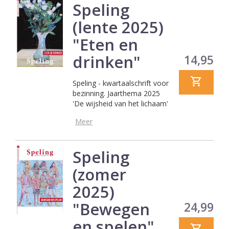
Speling
(lente 2025)
"Eten en
drinken"
Prijs
14,95
Speling - kwartaalschrift voor
bezinning. Jaarthema 2025
'De wijsheid van het lichaam'
Meer
Speling
(zomer
2025)
"Bewegen
Prijs
24,99
en spelen"