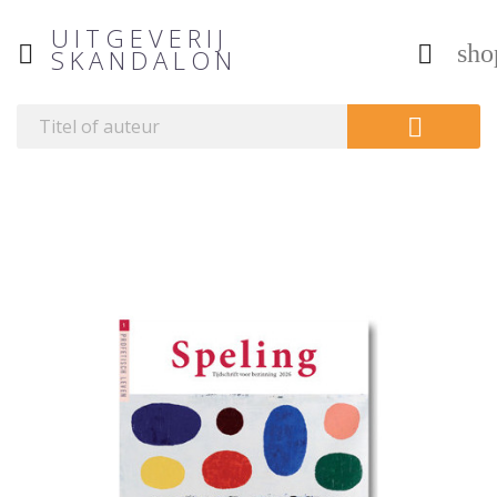
UITGEVERIJ
sho


SKANDALON
