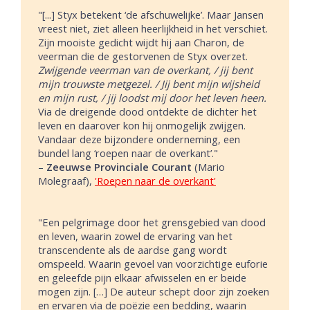
"[...] Styx betekent ‘de afschuwelijke’. Maar Jansen
vreest niet, ziet alleen heerlijkheid in het verschiet.
Zijn mooiste gedicht wijdt hij aan Charon, de
veerman die de gestorvenen de Styx overzet.
Zwijgende veerman van de overkant, / jij bent
mijn trouwste metgezel. / Jij bent mijn wijsheid
en mijn rust, / jij loodst mij door het leven heen.
Via de dreigende dood ontdekte de dichter het
leven en daarover kon hij onmogelijk zwijgen.
Vandaar deze bijzondere onderneming, een
bundel lang ‘roepen naar de overkant’."
–
Zeeuwse Provinciale Courant
(Mario
Molegraaf),
'Roepen naar de overkant'
"Een pelgrimage door het grensgebied van dood
en leven, waarin zowel de ervaring van het
transcendente als de aardse gang wordt
omspeeld. Waarin gevoel van voorzichtige euforie
en geleefde pijn elkaar afwisselen en er beide
mogen zijn. […] De auteur schept door zijn zoeken
en ervaren via de poëzie een bedding, waarin