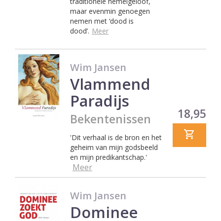
traditionele hemelgeloof,
maar evenmin genoegen
nemen met ‘dood is
dood’.
Meer
Wim Jansen
Vlammend
Paradijs
Prijs
18,95
Bekentenissen
'Dit verhaal is de bron en het
geheim van mijn godsbeeld
en mijn predikantschap.'
Meer
Wim Jansen
Dominee