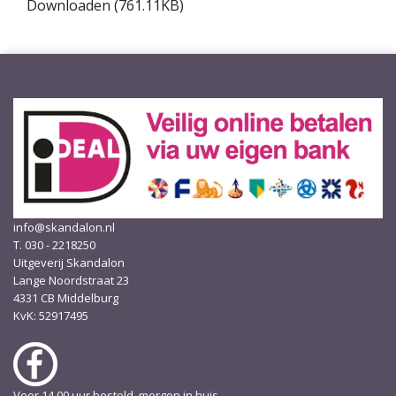
Downloaden (761.11KB)
info@skandalon.nl
T. 030 - 2218250
Uitgeverij Skandalon
Lange Noordstraat 23
4331 CB Middelburg
KvK: 52917495
Voor 14.00 uur besteld, morgen in huis.