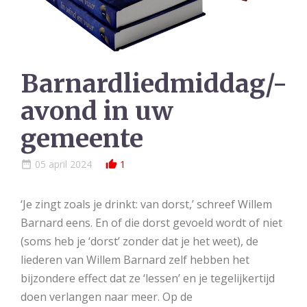
Barnardliedmiddag/-
avond in uw
gemeente
05 april 2024
1
date_range
thumb_up_alt
‘Je zingt zoals je drinkt: van dorst,’ schreef Willem
Barnard eens. En of die dorst gevoeld wordt of niet
(soms heb je ‘dorst’ zonder dat je het weet), de
liederen van Willem Barnard zelf hebben het
bijzondere effect dat ze ‘lessen’ en je tegelijkertijd
doen verlangen naar meer. Op de