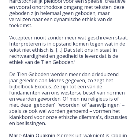
hartstochtelijk pleidooi voor een speelse, creatieve
en vooral onorthodoxe omgang met teksten: deze
geboden zijn helemaal geen geboden, maar
verwijzen naar een dynamische ethiek van de
toekomst.
‘Accepteer nooit zonder meer wat geschreven staat.
Interpreteren is in opstand komen tegen wat in de
tekst niet ethisch is. […] Dat stelt ons in staat in
rechtvaardigheid en goedheid te leven: dat is de
ethiek van de Tien Geboden.’
De Tien Geboden werden meer dan drieduizend
jaar geleden aan Mozes gegeven, zo zegt het
bijbelboek Exodus. Ze zijn tot een van de
fundamenten van ons westerse besef van normen
en waarden geworden. Of men nu religieus is of
niet, deze 'geboden', 'woorden' of 'aanwijzingen' –
zoals ze ook wel worden genoemd – vormen het
klankbord voor onze ethische dilemma's, discussies
en beslissingen.
Marc-Alain Ouaknin
(spreek uit: waknien) is rabbijn