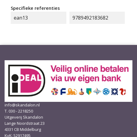
Specifieke referenties
ean13
9789492183682
info@skandalon.nl
T. 030 - 2218250
Uitgeverij Skandalon
Lange Noordstraat 23
4331 CB Middelburg
KvK: 52917495