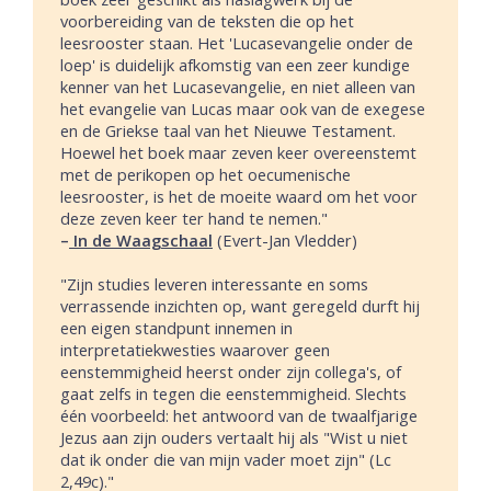
voorbereiding van de teksten die op het
leesrooster staan. Het 'Lucasevangelie onder de
loep' is duidelijk afkomstig van een zeer kundige
kenner van het Lucasevangelie, en niet alleen van
het evangelie van Lucas maar ook van de exegese
en de Griekse taal van het Nieuwe Testament.
Hoewel het boek maar zeven keer overeenstemt
met de perikopen op het oecumenische
leesrooster, is het de moeite waard om het voor
deze zeven keer ter hand te nemen."
–
In de Waagschaal
(Evert-Jan Vledder)
"Zijn studies leveren interessante en soms
verrassende inzichten op, want geregeld durft hij
een eigen standpunt innemen in
interpretatiekwesties waarover geen
eenstemmigheid heerst onder zijn collega's, of
gaat zelfs in tegen die eenstemmigheid. Slechts
één voorbeeld: het antwoord van de twaalfjarige
Jezus aan zijn ouders vertaalt hij als "Wist u niet
dat ik onder die van mijn vader moet zijn" (Lc
2,49c)."