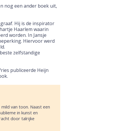
on nog een ander boek uit,
graaf. Hij is de inspirator
n hartje Haarlem waarin
erd worden. In Jansje
beperking. Hiervoor werd
ld.
 beste zelfstandige
ies publiceerde Heijn
ook.
g mild van toon. Naast een
sublieme in kunst en
acht door talrijke