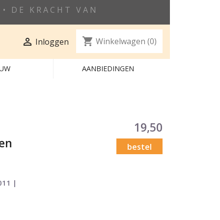
• DE KRACHT VAN
shopping_cart

Winkelwagen
(0)
Inloggen
EUW
AANBIEDINGEN
19,50
ken
bestel
011 |