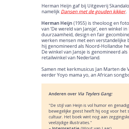
Herman Heijn gaf bij Uitgeverij Skandal
namelijk
Dansen met de gouden kikker
.
Herman Heijn
(1955) is theoloog en foto
van ‘De wereld van Jansje’, een winkel i
duurzaamheid, design en fair gecombine
werken mensen met een verstandelijke 
hij genomineerd als Noord-Hollandse he
De winkel van Jansje is genomineerd als
retailwinkel van Nederland.
Samen met kerkmusicus Jan Marten de Vr
eerder Yoyo mama yo, an African songb
Anderen over
Via Teylers Gang:
"De stijl van Heijn is vol humor en genadi
bewegelijke geest heeft hij oog voor het 
cultuur. Het boek wint nog aan zeggingskr
veelzijdige illustraties."
–
Interpretatie
(
Wout van Laar)