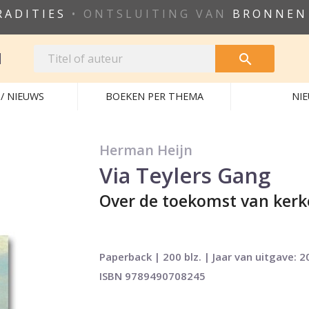
RADITIES
• ONTSLUITING VAN
BRONNEN
N

/ NIEUWS
BOEKEN PER THEMA
NI
Herman Heijn
Via Teylers Gang
Over de toekomst van ker
Paperback | 200 blz. | Jaar van uitgave: 2
ISBN 9789490708245