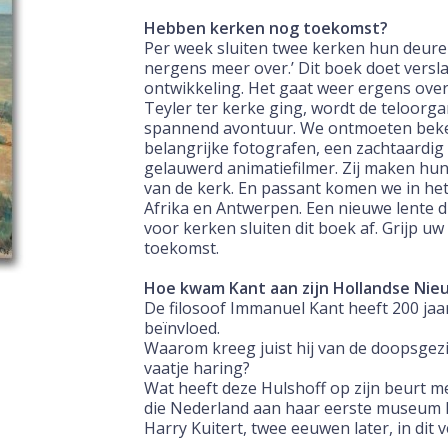
Hebben kerken nog toekomst?
Per week sluiten twee kerken hun deuren.
nergens meer over.’ Dit
boek doet versl
ontwikkeling. Het gaat weer ergens ove
Teyler ter kerke ging, wordt de teloor
spannend avontuur. We ontmoeten beke
belangrijke fotografen,
een zachtaardi
gelauwerd animatiefilmer. Zij maken
hun
van de kerk. En passant komen we in he
Afrika en Antwerpen. Een nieuwe lente d
voor kerken sluiten dit boek af. Grijp u
toekomst.
Hoe kwam Kant aan zijn Hollandse Nie
De filosoof Immanuel Kant heeft 200 ja
beïnvloed.
Waarom kreeg juist hij van de doopsgez
vaatje haring?
Wat heeft deze Hulshoff op zijn beurt me
die Nederland aan
haar eerste museum h
Harry Kuitert, twee eeuwen later, in dit
v