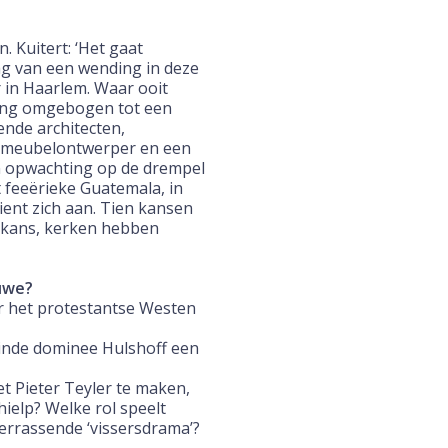
 Kuitert: ‘Het gaat
ag van een wending in deze
r
in Haarlem. Waar ooit
gang omgebogen tot
een
nde architecten,
g meubelontwerper en een
 opwachting op de drempel
t feeërieke
Guatemala, in
ient zich aan. Tien kansen
w kans, kerken hebben
uwe?
ar het protestantse Westen
inde dominee Hulshoff een
t Pieter Teyler te maken,
ielp? Welke rol speelt
errassende ‘vissersdrama’?