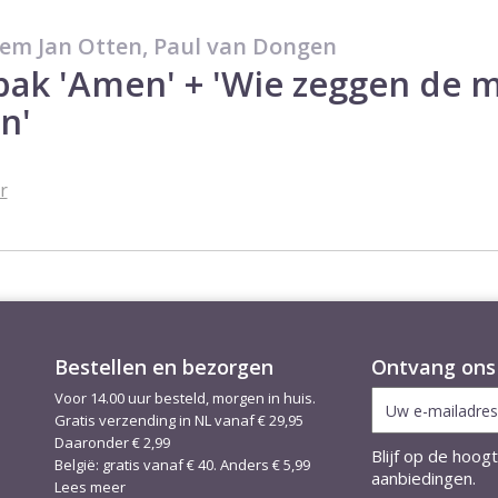
lem Jan Otten, Paul van Dongen
pak 'Amen' + 'Wie zeggen de 
n'
r
Bestellen en bezorgen
Ontvang ons 
Voor 14.00 uur besteld, morgen in huis.
Gratis verzending in NL vanaf € 29,95
Daaronder € 2,99
Blijf op de hoog
België: gratis vanaf € 40. Anders € 5,99
aanbiedingen.
Lees meer