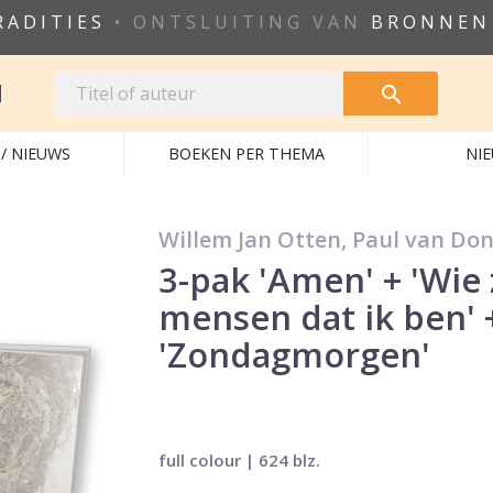
RADITIES
• ONTSLUITING VAN
BRONNEN
N

/ NIEUWS
BOEKEN PER THEMA
NI
Willem Jan Otten, Paul van Do
3-pak 'Amen' + 'Wie
mensen dat ik ben' 
'Zondagmorgen'
full colour | 624 blz.