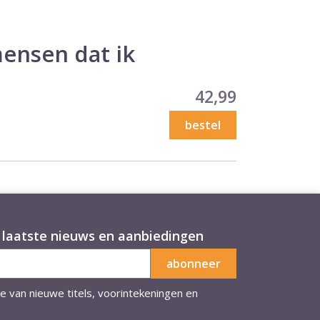
mensen dat ik
Prijs
42,99
bestel
laatste nieuws en aanbiedingen
te van nieuwe titels, voorintekeningen en