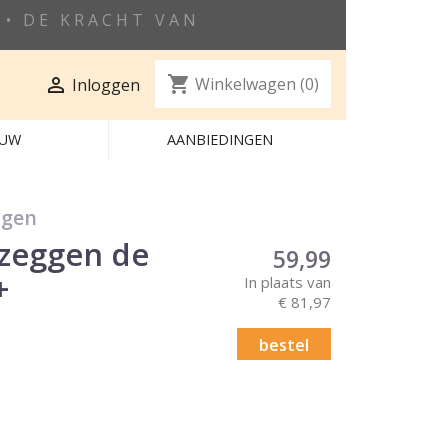
• DE KRACHT VAN
shopping_cart

Winkelwagen
(0)
Inloggen
EUW
AANBIEDINGEN
ngen
 zeggen de
59,99
+
In plaats van
€ 81,97
bestel