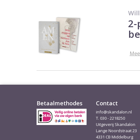
Wil
2-
be
Mee
Betaalmethodes
Contact
info@skandalon.nl
T. 030 - 2218250
Uitgeverij Skandalon
Lange Noordstraat 23
4331 CB Middelburg