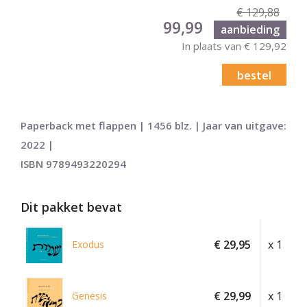
€ 129,88
99,99
aanbieding
In plaats van € 129,92
bestel
Paperback met flappen | 1456 blz. | Jaar van uitgave:
2022 |
ISBN 9789493220294
Dit pakket bevat
€ 29,95
x 1
Exodus
€ 29,99
x 1
Genesis