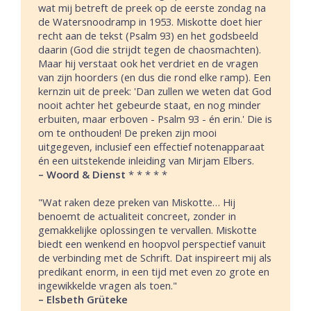
wat mij betreft de preek op de eerste zondag na
de Watersnoodramp in 1953. Miskotte doet hier
recht aan de tekst (Psalm 93) en het godsbeeld
daarin (God die strijdt tegen de chaosmachten).
Maar hij verstaat ook het verdriet en de vragen
van zijn hoorders (en dus die rond elke ramp). Een
kernzin uit de preek: 'Dan zullen we weten dat God
nooit achter het gebeurde staat, en nog minder
erbuiten, maar erboven - Psalm 93 - én erin.' Die is
om te onthouden! De preken zijn mooi
uitgegeven, inclusief een effectief notenapparaat
én een uitstekende inleiding van Mirjam Elbers.
–
Woord & Dienst
* * * * *
"Wat raken deze preken van Miskotte… Hij
benoemt de actualiteit concreet, zonder in
gemakkelijke oplossingen te vervallen. Miskotte
biedt een wenkend en hoopvol perspectief vanuit
de verbinding met de Schrift. Dat inspireert mij als
predikant enorm, in een tijd met even zo grote en
ingewikkelde vragen als toen."
– Elsbeth Grüteke