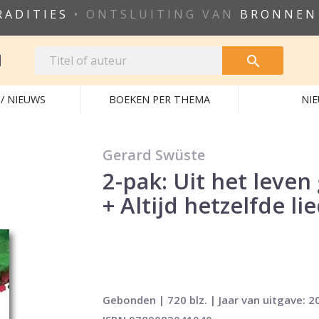
RADITIES
• ONTSLUITING VAN
BRONNEN
N

/ NIEUWS
BOEKEN PER THEMA
NI
Gerard Swüste
2-pak: Uit het leve
+ Altijd hetzelfde li
Gebonden | 720 blz. | Jaar van uitgave: 2