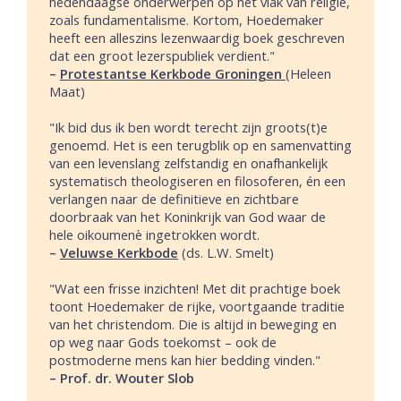
hedendaagse onderwerpen op het vlak van religie,
zoals fundamentalisme. Kortom, Hoedemaker
heeft een alleszins lezenwaardig boek geschreven
dat een groot lezerspubliek verdient."
–
Protestantse Kerkbode Groningen
(Heleen
Maat)
"Ik bid dus ik ben wordt terecht zijn groots(t)e
genoemd. Het is een terugblik op en samenvatting
van een levenslang zelfstandig en onafhankelijk
systematisch theologiseren en filosoferen, én een
verlangen naar de definitieve en zichtbare
doorbraak van het Koninkrijk van God waar de
hele oikoumenè ingetrokken wordt.
–
Veluwse Kerkbode
(ds. L.W. Smelt)
"Wat een frisse inzichten! Met dit prachtige boek
toont Hoedemaker de rijke, voortgaande traditie
van het christendom. Die is altijd in beweging en
op weg naar Gods toekomst – ook de
postmoderne mens kan hier bedding vinden."
– Prof. dr. Wouter Slob